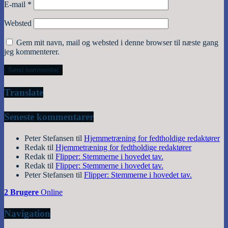
E-mail
*
Websted
Gem mit navn, mail og websted i denne browser til næste gang
jeg kommenterer.
Translate
Seneste kommentarer
Peter Stefansen
til
Hjemmetræning for fedtholdige redaktører
Redak
til
Hjemmetræning for fedtholdige redaktører
Redak
til
Flipper: Stemmerne i hovedet tav.
Redak
til
Flipper: Stemmerne i hovedet tav.
Peter Stefansen
til
Flipper: Stemmerne i hovedet tav.
2 Brugere
Online
Navigation