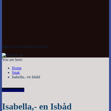
Bare en wannabee surfer
You are here:
Home
Snak
Isabella,- en Isbåd
Snak
Windsurf
Isabella,- en Isbåd