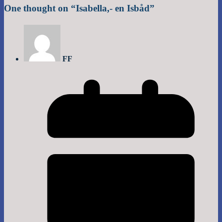
One thought on “
Isabella,- en Isbåd
”
FF