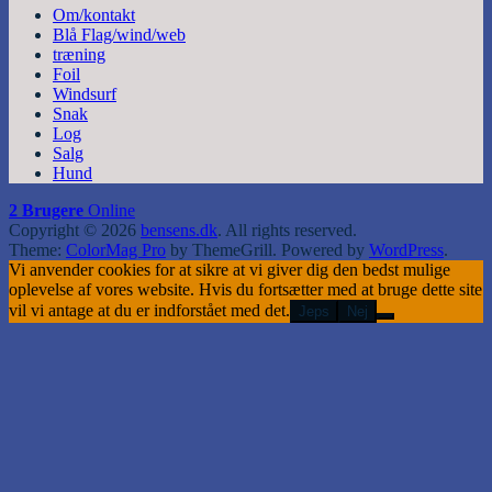
Om/kontakt
Blå Flag/wind/web
træning
Foil
Windsurf
Snak
Log
Salg
Hund
2 Brugere
Online
Copyright © 2026
bensens.dk
. All rights reserved.
Theme:
ColorMag Pro
by ThemeGrill. Powered by
WordPress
.
Vi anvender cookies for at sikre at vi giver dig den bedst mulige
oplevelse af vores website. Hvis du fortsætter med at bruge dette site
vil vi antage at du er indforstået med det.
Jeps
Nej