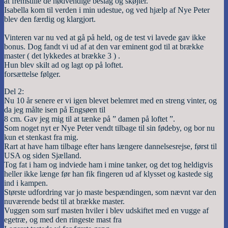
at fremstille de nødvendige beslag og skøjter.
Isabella kom til verden i min udestue, og ved hjælp af Nye Peter
blev den færdig og klargjort.
Vinteren var nu ved at gå på held, og de test vi lavede gav ikke
bonus. Dog fandt vi ud af at den var eminent god til at brække
master ( det lykkedes at brække 3 ) .
Hun blev skilt ad og lagt op på loftet.
forsættelse følger.
Del 2:
Nu 10 år senere er vi igen blevet belemret med en streng vinter, og
da jeg målte isen på Engsøen til
8 cm. Gav jeg mig til at tænke på ” damen på loftet ”.
Som noget nyt er Nye Peter vendt tilbage til sin fødeby, og bor nu
kun et stenkast fra mig.
Rart at have ham tilbage efter hans længere dannelsesrejse, først til
USA og siden Sjælland.
Tog fat i ham og indviede ham i mine tanker, og det tog heldigvis
heller ikke længe før han fik fingeren ud af klysset og kastede sig
ind i kampen.
Største udfordring var jo maste bespændingen, som nævnt var den
nuværende bedst til at brække master.
Vuggen som surf masten hviler i blev udskiftet med en vugge af
egetræ, og med den ringeste mast fra