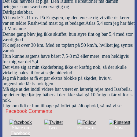
Det skal nævnes at p.ga. Den Rustfri´s kreationer må damen
betegnes som svært overvægtig og
Dårligt slæbbar.
Vi havde 7 -11 ms. På Engsøen, og den eneste rig vi ville risikerer
var en ældre Rushwind mast og et bedaget Atlas 5,4 som jeg har fået
af Marianne.
Denne gang blev jeg ikke skuffet, hun styre fint og bar 5,4 med stor
værdighed.
Fik sejlet over 30 km. Med en topfart på 50 km/h, hvilket jeg syntes
var ok.
Hun kunne sagtens have båret 7,5-8 m2 eller mere, men heldigvis
for mig var det 5,4.
Det viste sig at min skødeføring ikke er kraftig nok, så der skulle
virkelig hales til for at sejle bidevind.
Jeg må huske at få et par ekstra blokke på skødet, hvis vi
nogensinde får is nok igen.
Må sige at det indtil videre har været en lærerig rejse med Issabella,
og det er lige før jeg håber at der ikke skal gå 10 år igen før vi for is
nok.
Lige om lidt er hun tilbage på loftet på tålt ophold, så må vi se.
Facebook Comments
Share on
Tweet
Follow us
Save
Facebook