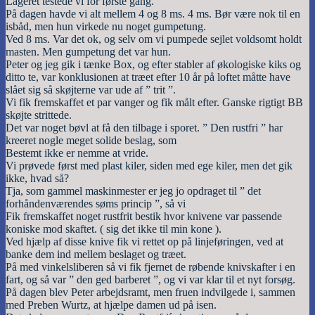
Lageret testede vi for første gang.
På dagen havde vi alt mellem 4 og 8 ms. 4 ms. Bør være nok til en
isbåd, men hun virkede nu noget gumpetung.
Ved 8 ms. Var det ok, og selv om vi pumpede sejlet voldsomt holdt
masten. Men gumpetung det var hun.
Peter og jeg gik i tænke Box, og efter stabler af økologiske kiks og
ditto te, var konklusionen at træet efter 10 år på loftet måtte have
slået sig så skøjterne var ude af ” trit ”.
Vi fik fremskaffet et par vanger og fik målt efter. Ganske rigtigt BB
skøjte strittede.
Det var noget bøvl at få den tilbage i sporet. ” Den rustfri ” har
kreeret nogle meget solide beslag, som
Bestemt ikke er nemme at vride.
Vi prøvede først med plast kiler, siden med ege kiler, men det gik
ikke, hvad så?
Tja, som gammel maskinmester er jeg jo opdraget til ” det
forhåndenværendes søms princip ”, så vi
Fik fremskaffet noget rustfrit bestik hvor knivene var passende
koniske mod skaftet. ( sig det ikke til min kone ).
Ved hjælp af disse knive fik vi rettet op på linjeføringen, ved at
banke dem ind mellem beslaget og træet.
På med vinkelsliberen så vi fik fjernet de røbende knivskafter i en
fart, og så var ” den ged barberet ”, og vi var klar til et nyt forsøg.
På dagen blev Peter arbejdsramt, men fruen indvilgede i, sammen
med Preben Wurtz, at hjælpe damen ud på isen.