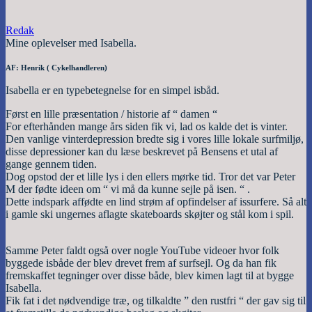
Redak
Mine oplevelser med Isabella.
AF: Henrik ( Cykelhandleren)
Isabella er en typebetegnelse for en simpel isbåd.
Først en lille præsentation / historie af “ damen “
For efterhånden mange års siden fik vi, lad os kalde det is vinter.
Den vanlige vinterdepression bredte sig i vores lille lokale surfmiljø,
disse depressioner kan du læse beskrevet på Bensens et utal af
gange gennem tiden.
Dog opstod der et lille lys i den ellers mørke tid. Tror det var Peter
M der fødte ideen om “ vi må da kunne sejle på isen. “ .
Dette indspark affødte en lind strøm af opfindelser af issurfere. Så alt
i gamle ski ungernes aflagte skateboards skøjter og stål kom i spil.
Samme Peter faldt også over nogle YouTube videoer hvor folk
byggede isbåde der blev drevet frem af surfsejl. Og da han fik
fremskaffet tegninger over disse både, blev kimen lagt til at bygge
Isabella.
Fik fat i det nødvendige træ, og tilkaldte ” den rustfri “ der gav sig til