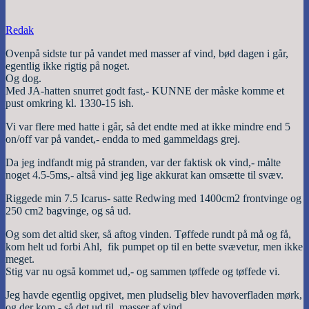
Redak
Ovenpå sidste tur på vandet med masser af vind, bød dagen i går,
egentlig ikke rigtig på noget.
Og dog.
Med JA-hatten snurret godt fast,- KUNNE der måske komme et
pust omkring kl. 1330-15 ish.
Vi var flere med hatte i går, så det endte med at ikke mindre end 5
on/off var på vandet,- endda to med gammeldags grej.
Da jeg indfandt mig på stranden, var der faktisk ok vind,- målte
noget 4.5-5ms,- altså vind jeg lige akkurat kan omsætte til svæv.
Riggede min 7.5 Icarus- satte Redwing med 1400cm2 frontvinge og
250 cm2 bagvinge, og så ud.
Og som det altid sker, så aftog vinden. Tøffede rundt på må og få,
kom helt ud forbi Ahl, fik pumpet op til en bette svævetur, men ikke
meget.
Stig var nu også kommet ud,- og sammen tøffede og tøffede vi.
Jeg havde egentlig opgivet, men pludselig blev havoverfladen mørk,
og der kom,- så det ud til, masser af vind.