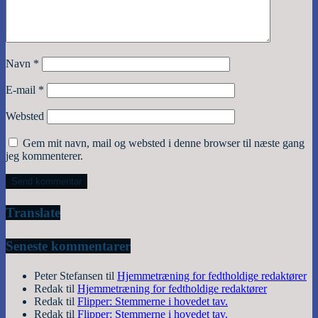
Navn
*
E-mail
*
Websted
Gem mit navn, mail og websted i denne browser til næste gang
jeg kommenterer.
Translate
Seneste kommentarer
Peter Stefansen
til
Hjemmetræning for fedtholdige redaktører
Redak
til
Hjemmetræning for fedtholdige redaktører
Redak
til
Flipper: Stemmerne i hovedet tav.
Redak
til
Flipper: Stemmerne i hovedet tav.