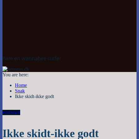
Bare en wannabee surfer
You are here:
Home
Snak
Ikke skidt-ikke godt
Foil
Snak
Ikke skidt-ikke godt