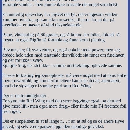
Vi ramte vinden,- men kunne ikke omsætte det noget som helst.
En underlig oplevelse, har prøvet det før, det er ligesom vinden
kommer ovenfra, og kan ikke omsættes, til trods for, at der på
overfladen er masser af vind tilsyneladende.
Bang, vindspring på 60 grader, og så kunne der foiles, faktisk så
meget, at også Bigfin på formula og finne kom i planing.
Bevares, jeg fik svæveture, og også enkelte med power, men jeg
døjede hele tiden med tangtråde der viklede sig rundt om fuselagen,
og der for ikke i svæv.
Spurgte Stig, der slet ikke i samme udstrækning oplevede samme.
Eneste forklaring jeg kan ophoste, må være noget med at hans foil er
mere powerfuld, og han derfor lettere kan sejle det af, alternativt,
den ikke støvsuger i samme grad som Red Wing.
Der er nu to muligheder.
Forsyne min Red Wing med den store bagvinge også, og dermed
give mere lift,- men også mere drag,- eller finde min F4 freerace foil
frem igen.
Det er simpelthen til at få lange n….r af, at stå og se de andre flyve
afsted, og selv være parkeret pga den elendige gevækst.