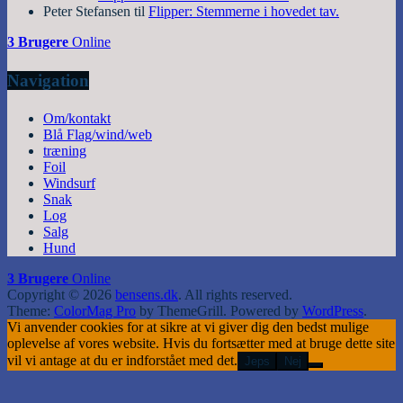
Peter Stefansen
til
Flipper: Stemmerne i hovedet tav.
3 Brugere
Online
Navigation
Om/kontakt
Blå Flag/wind/web
træning
Foil
Windsurf
Snak
Log
Salg
Hund
3 Brugere
Online
Copyright © 2026
bensens.dk
. All rights reserved.
Theme:
ColorMag Pro
by ThemeGrill. Powered by
WordPress
.
Vi anvender cookies for at sikre at vi giver dig den bedst mulige
oplevelse af vores website. Hvis du fortsætter med at bruge dette site
vil vi antage at du er indforstået med det.
Jeps
Nej