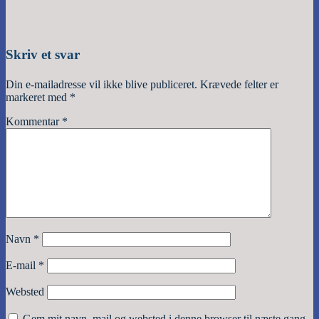
Skriv et svar
Din e-mailadresse vil ikke blive publiceret.
Krævede felter er
markeret med
*
Kommentar
*
Navn
*
E-mail
*
Websted
Gem mit navn, mail og websted i denne browser til næste gang