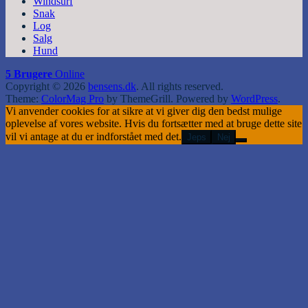
Windsurf
Snak
Log
Salg
Hund
5 Brugere
Online
Copyright © 2026
bensens.dk
. All rights reserved.
Theme:
ColorMag Pro
by ThemeGrill. Powered by
WordPress
.
Vi anvender cookies for at sikre at vi giver dig den bedst mulige
oplevelse af vores website. Hvis du fortsætter med at bruge dette site
vil vi antage at du er indforstået med det.
Jeps
Nej