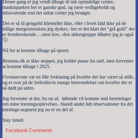
Denne gang er jeg vendt tilbage til mit oprindelige center,-
maskinparken her er ganske god, og mere vedligeholdt og
tidssvarende end det sidste center jeg besøgte.
Det er så til gengæld klientellet ikke, eller i hvert fald ikke på de
tidlige morgensessions jeg dyrker,- her er det klart det “grå guld” der
er fremherskende….men hov,- den aldersgruppe tilhører jeg jo også
🙄
Nå for at komme tilbage på sporet.
Bensens.dk er ikke stoppet, jeg holder pause fra surf, men forventer
at komme tilbage i 2025.
Ovennævnte var en lille forklaring på hvorfor der har været så stille,
og et svar på de forholdsvis mange henvendelser om hvorfor der er
så dødt på siden.
Jeg forventer at der, fra nu af, løbende vil komme små beretninger
om mine træningsoplevelser,- blandt andet lidt observationer fra det
trænings-segment jeg nu er en del af.
Stay tuned.
Facebook Comments