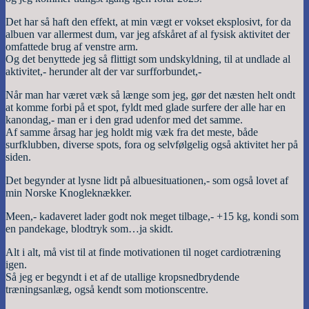
Det har så haft den effekt, at min vægt er vokset eksplosivt, for da
albuen var allermest dum, var jeg afskåret af al fysisk aktivitet der
omfattede brug af venstre arm.
Og det benyttede jeg så flittigt som undskyldning, til at undlade al
aktivitet,- herunder alt der var surfforbundet,-
Når man har været væk så længe som jeg, gør det næsten helt ondt
at komme forbi på et spot, fyldt med glade surfere der alle har en
kanondag,- man er i den grad udenfor med det samme.
Af samme årsag har jeg holdt mig væk fra det meste, både
surfklubben, diverse spots, fora og selvfølgelig også aktivitet her på
siden.
Det begynder at lysne lidt på albuesituationen,- som også lovet af
min Norske Knogleknækker.
Meen,- kadaveret lader godt nok meget tilbage,- +15 kg, kondi som
en pandekage, blodtryk som…ja skidt.
Alt i alt, må vist til at finde motivationen til noget cardiotræning
igen.
Så jeg er begyndt i et af de utallige kropsnedbrydende
træningsanlæg, også kendt som motionscentre.