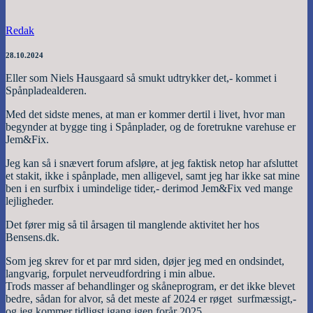
Redak
28.10.2024
Eller som Niels Hausgaard så smukt udtrykker det,- kommet i
Spånpladealderen.
Med det sidste menes, at man er kommer dertil i livet, hvor man
begynder at bygge ting i Spånplader, og de foretrukne varehuse er
Jem&Fix.
Jeg kan så i snævert forum afsløre, at jeg faktisk netop har afsluttet
et stakit, ikke i spånplade, men alligevel, samt jeg har ikke sat mine
ben i en surfbix i umindelige tider,- derimod Jem&Fix ved mange
lejligheder.
Det fører mig så til årsagen til manglende aktivitet her hos
Bensens.dk.
Som jeg skrev for et par mrd siden, døjer jeg med en ondsindet,
langvarig, forpulet nerveudfordring i min albue.
Trods masser af behandlinger og skåneprogram, er det ikke blevet
bedre, sådan for alvor, så det meste af 2024 er røget surfmæssigt,-
og jeg kommer tidligst igang igen forår 2025.