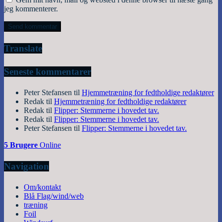
jeg kommenterer.
Translate
Seneste kommentarer
Peter Stefansen
til
Hjemmetræning for fedtholdige redaktører
Redak
til
Hjemmetræning for fedtholdige redaktører
Redak
til
Flipper: Stemmerne i hovedet tav.
Redak
til
Flipper: Stemmerne i hovedet tav.
Peter Stefansen
til
Flipper: Stemmerne i hovedet tav.
5 Brugere
Online
Navigation
Om/kontakt
Blå Flag/wind/web
træning
Foil