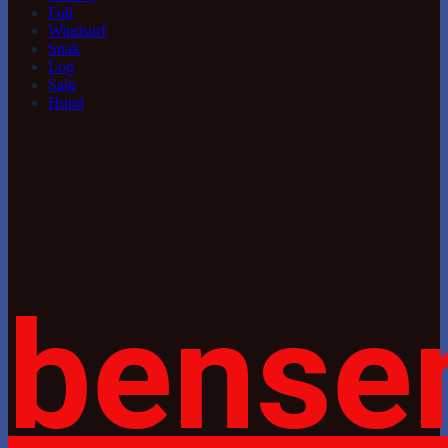
Foil
Windsurf
Snak
Log
Salg
Hund
bense