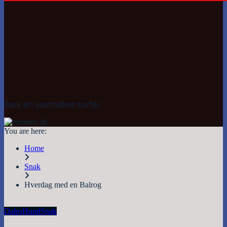
Bare en wannabee surfer
You are here:
Home
Snak
Hverdag med en Balrog
Dales
Hund
Snak