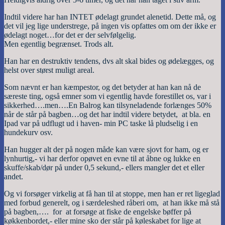
Indtil videre har han INTET ødelagt grundet alenetid. Dette må, og
det vil jeg lige understrege, på ingen vis opfattes om om der ikke er
ødelagt noget…for det er der selvfølgelig.
Men egentlig begrænset. Trods alt.
Han har en destruktiv tendens, dvs alt skal bides og ødelægges, og
helst over størst muligt areal.
Som nævnt er han kæmpestor, og det betyder at han kan nå de
særeste ting, også emner som vi egentlig havde forestillet os, var i
sikkerhed….men….En Balrog kan tilsyneladende forlænges 50%
når de står på bagben…og det har indtil videre betydet, at bla. en
Ipad var på udflugt ud i haven- min PC taske lå pludselig i en
hundekurv osv.
Han hugger alt der på nogen måde kan være sjovt for ham, og er
lynhurtig,- vi har derfor opøvet en evne til at åbne og lukke en
skuffe/skab/dør på under 0,5 sekund,- ellers mangler det et eller
andet.
Og vi forsøger virkelig at få han til at stoppe, men han er ret ligeglad
med forbud generelt, og i særdeleshed råberi om, at han ikke må stå
på bagben,…. for at forsøge at fiske de engelske bøffer på
køkkenbordet,- eller mine sko der står på køleskabet for lige at