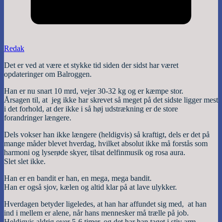
Redak
Det er ved at være et stykke tid siden der sidst har været
opdateringer om Balroggen.
Han er nu snart 10 mrd, vejer 30-32 kg og er kæmpe stor.
Årsagen til, at jeg ikke har skrevet så meget på det sidste ligger mest
i det forhold, at der ikke i så høj udstrækning er de store
forandringer længere.
Dels vokser han ikke længere (heldigvis) så kraftigt, dels er det på
mange måder blevet hverdag, hvilket absolut ikke må forstås som
harmoni og lyserøde skyer, tilsat delfinmusik og rosa aura.
Slet slet ikke.
Han er en bandit er han, en mega, mega bandit.
Han er også sjov, kælen og altid klar på at lave ulykker.
Hverdagen betyder ligeledes, at han har affundet sig med, at han
ind i mellem er alene, når hans mennesker må trælle på job.
Heldigvis aldrig over 5-6 timer, og det har han taget i stiv arm.