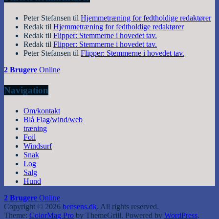
Peter Stefansen
til
Hjemmetræning for fedtholdige redaktører
Redak
til
Hjemmetræning for fedtholdige redaktører
Redak
til
Flipper: Stemmerne i hovedet tav.
Redak
til
Flipper: Stemmerne i hovedet tav.
Peter Stefansen
til
Flipper: Stemmerne i hovedet tav.
2 Brugere
Online
Navigation
Om/kontakt
Blå Flag/wind/web
træning
Foil
Windsurf
Snak
Log
Salg
Hund
2 Brugere
Online
Copyright © 2026
bensens.dk
. All rights reserved.
Theme:
ColorMag Pro
by ThemeGrill. Powered by
WordPress
.