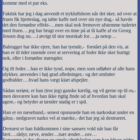
komme med et par eks.
Faktisk har jeg i dag anvendt et trykluftshorn når det sker, ud over at
fruen fik hjerteslag, og tabte kaffe ned over sin nye dug,- så havde
det den fornødne effekt-…men skal nok fremover afstemme tuderiet
med fruen….jeg har brugt over en time på at få kaffe af en Georg
Jensen dug nu….i øvrigt til stor morskab for….ja netop…
Balrogger har ikke ejere, han har tyende,- forstået på den vis, at
han er til tider rasende over at servering af foder ikke sker hurtigt
nok, eller i fornødne mængder.
Og ift foder…han er ikke tynd, nope, men som udløber af alle hans
ulykker, anvendes i høj grad afledninger,- og det omfatter
godbidder….hvad hans vægt klart afspejler.
Sådan seriøst, er han (tror jeg) ganske kærlig, og vil gerne op til os,-
men desværre kan han ikke rigtig finde ud af hvordan han skal
agere,- og betyder at tænder stadig er i spil.
Han er en næsehund,- senest opsnusede han en narkoskat under en
gåtur,- nedgravet narko vel at mærke,- det har jeg så destrueret.
Dernæst er han fuldkommen i sine sansers vold når han får
fært….rådyr, ræve, ænder…især ænder…osv…
Forventer at det aftager en smule efterhånden som han bliver ældre