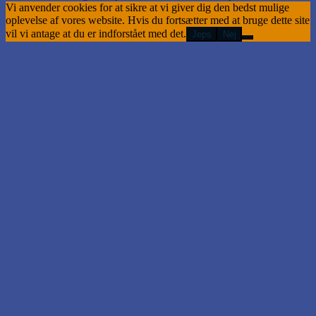
Vi anvender cookies for at sikre at vi giver dig den bedst mulige
oplevelse af vores website. Hvis du fortsætter med at bruge dette site
vil vi antage at du er indforstået med det.
Jeps
Nej