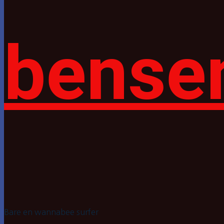
bense
Bare en wannabee surfer