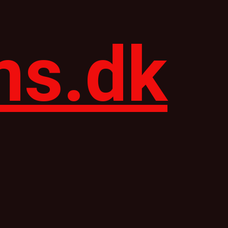
ns.dk