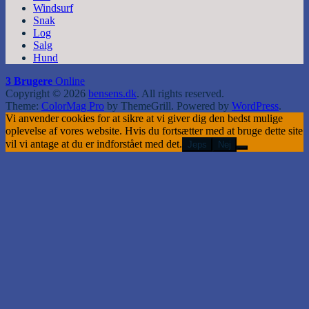
Windsurf
Snak
Log
Salg
Hund
3 Brugere
Online
Copyright © 2026
bensens.dk
. All rights reserved.
Theme:
ColorMag Pro
by ThemeGrill. Powered by
WordPress
.
Vi anvender cookies for at sikre at vi giver dig den bedst mulige
oplevelse af vores website. Hvis du fortsætter med at bruge dette site
vil vi antage at du er indforstået med det.
Jeps
Nej