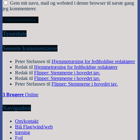
Gem mit navn, mail og websted i denne browser til næste gang
jeg kommenterer.
Translate
Seneste kommentarer
Peter Stefansen
til
Hjemmetræning for fedtholdige redaktører
Redak
til
Hjemmetræning for fedtholdige redaktører
Redak
til
Flipper: Stemmerne i hovedet tav.
Redak
til
Flipper: Stemmerne i hovedet tav.
Peter Stefansen
til
Flipper: Stemmerne i hovedet tav.
3 Brugere
Online
Navigation
Om/kontakt
Blå Flag/wind/web
træning
Foil