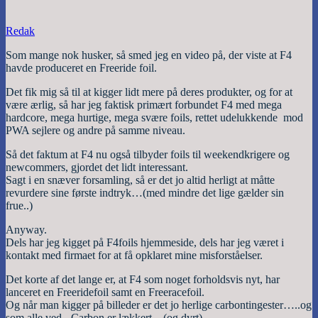
Redak
Som mange nok husker, så smed jeg en video på, der viste at F4
havde produceret en Freeride foil.
Det fik mig så til at kigger lidt mere på deres produkter, og for at
være ærlig, så har jeg faktisk primært forbundet F4 med mega
hardcore, mega hurtige, mega svære foils, rettet udelukkende mod
PWA sejlere og andre på samme niveau.
Så det faktum at F4 nu også tilbyder foils til weekendkrigere og
newcommers, gjordet det lidt interessant.
Sagt i en snæver forsamling, så er det jo altid herligt at måtte
revurdere sine første indtryk…(med mindre det lige gælder sin
frue..)
Anyway.
Dels har jeg kigget på F4foils hjemmeside, dels har jeg været i
kontakt med firmaet for at få opklaret mine misforståelser.
Det korte af det lange er, at F4 som noget forholdsvis nyt, har
lanceret en Freeridefoil samt en Freeracefoil.
Og når man kigger på billeder er det jo herlige carbontingester…..og
som alle ved,- Carbon er lækkert…(og dyrt)