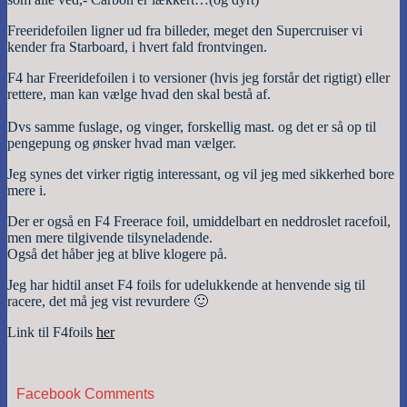
Freeridefoilen ligner ud fra billeder, meget den Supercruiser vi
kender fra Starboard, i hvert fald frontvingen.
F4 har Freeridefoilen i to versioner (hvis jeg forstår det rigtigt) eller
rettere, man kan vælge hvad den skal bestå af.
Dvs samme fuslage, og vinger, forskellig mast. og det er så op til
pengepung og ønsker hvad man vælger.
Jeg synes det virker rigtig interessant, og vil jeg med sikkerhed bore
mere i.
Der er også en F4 Freerace foil, umiddelbart en neddroslet racefoil,
men mere tilgivende tilsyneladende.
Også det håber jeg at blive klogere på.
Jeg har hidtil anset F4 foils for udelukkende at henvende sig til
racere, det må jeg vist revurdere 🙂
Link til F4foils
her
Facebook Comments