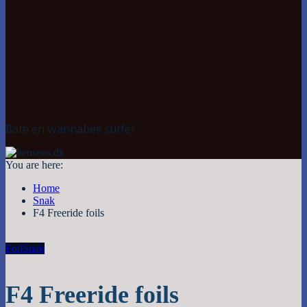
Bare en wannabee surfer
You are here:
Home
Snak
F4 Freeride foils
Foil
Snak
F4 Freeride foils