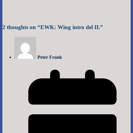
2 thoughts on “
EWK: Wing intro del II.
”
Peter Frank