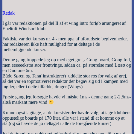
Redak
I går var redaktionen på del II af et wing intro forløb arrangeret af
Ebeltoft Windsurf klub.
Faktisk, var det kursus nr. 4,- men pga af uforudsete begivenheder,
har redaktøren ikke haft mulighed for at deltage i de
mellemliggende kurser.
Denne gang troppede jeg op med eget grej,- Gong board, Gong foil,
men eeeeeekstra stor frontvinge, sådan ca. på størrelse med Læsø og
en Duotone 6m.
Både Søren og Tara( instruktører) uddelte stor ros for valg af grej,
så det var en topmotiveret redaktør der begav sig ud i kampen med
møller, eller i dette tilfælde, drager.(Wings)
Første gang jeg forsøgte havde vi måske 1ms,- denne gang 2-2,5ms-
altså markant mere vind
Kunne også iagttage, at de kursister der havde valgt at tage klubbens
oppustelige boards på 170 liter, alle var i stand til at komme op at
stå.(og så havde de jo deltaget i alle de foregående kurser)
Jeg derimod, var voldsomt udfordret af manglede evne til bare at