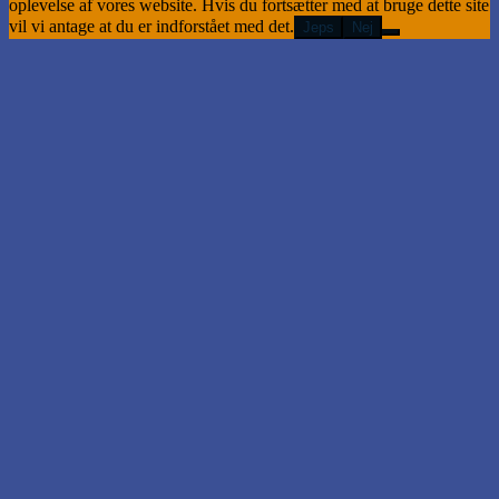
oplevelse af vores website. Hvis du fortsætter med at bruge dette site
vil vi antage at du er indforstået med det.
Jeps
Nej