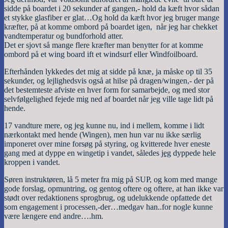
sidde på boardet i 20 sekunder af gangen,- hold da kæft hvor sådan
et stykke glasfiber er glat…Og hold da kæft hvor jeg bruger mange
kræfter, på at komme ombord på boardet igen, når jeg har chekket
vandtemperatur og bundforhold atter.
Det er sjovt så mange flere kræfter man benytter for at komme
ombord på et wing board ift et windsurf eller Windfoilboard.
Efterhånden lykkedes det mig at sidde på knæ, ja måske op til 35
sekunder, og lejlighedsvis også at hilse på dragen/wingen,- der på
det bestemteste afviste en hver form for samarbejde, og med stor
selvfølgelighed fejede mig ned af boardet når jeg ville tage lidt på
hende.
17 vandture mere, og jeg kunne nu, ind i mellem, komme i lidt
nærkontakt med hende (Wingen), men hun var nu ikke særlig
imponeret over mine forsøg på styring, og kvitterede hver eneste
gang med at dyppe en wingetip i vandet, således
jeg
dyppede hele
kroppen i vandet.
Søren instruktøren, lå 5 meter fra mig på SUP, og kom med mange
gode forslag, opmuntring, og gentog oftere og oftere, at han ikke var
stødt over redaktionens sprogbrug, og udelukkende opfattede det
som engagement i processen,-der…medgav han..for nogle kunne
være længere end andre….hm.