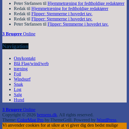
Peter Stefansen
til
Hjemmetræning for fedtholdige redaktører
Redak
til
Hjemmetræning for fedtholdige redaktører
Redak
til
Flipper: Stemmerne i hovedet tav.
Redak
til
Flipper: Stemmerne i hovedet tav.
Peter Stefansen
til
Flipper: Stemmerne i hovedet tav.
3 Brugere
Online
Navigation
Om/kontakt
Blå Flag/wind/web
træning
Foil
Windsurf
Snak
Log
Salg
Hund
3 Brugere
Online
Copyright © 2026
bensens.dk
. All rights reserved.
Theme:
ColorMag Pro
by ThemeGrill. Powered by
WordPress
.
Vi anvender cookies for at sikre at vi giver dig den bedst mulige