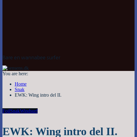
Bare en wannabee surfer
You are here:
Home
Snak
EWK: Wing intro del II.
Foil
Snak
Windsurf
EWK: Wing intro del II.