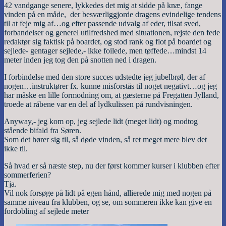
42 vandgange senere, lykkedes det mig at sidde på knæ, fange
vinden på en måde, der besværliggjorde dragens evindelige tendens
til at feje mig af…og efter passende udvalg af eder, tilsat sved,
forbandelser og generel utilfredshed med situationen, rejste den fede
redaktør sig faktisk på boardet, og stod rank og flot på boardet og
sejlede- gentager sejlede,- ikke foilede, men tøffede…mindst 14
meter inden jeg tog den på snotten ned i dragen.
I forbindelse med den store succes udstedte jeg jubelbrøl, der af
nogen…instruktører fx. kunne misforstås til noget negativt…og jeg
har måske en lille formodning om, at gæsterne på Fregatten Jylland,
troede at råbene var en del af lydkulissen på rundvisningen.
Anyway,- jeg kom op, jeg sejlede lidt (meget lidt) og modtog
stående bifald fra Søren.
Som det hører sig til, så døde vinden, så ret meget mere blev det
ikke til.
Så hvad er så næste step, nu der først kommer kurser i klubben efter
sommerferien?
Tja.
Vil nok forsøge på lidt på egen hånd, allierede mig med nogen på
samme niveau fra klubben, og se, om sommeren ikke kan give en
fordobling af sejlede meter