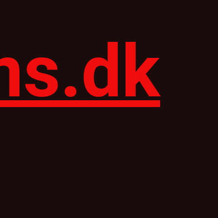
ns.dk