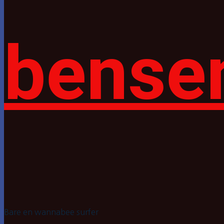
bense
Bare en wannabee surfer