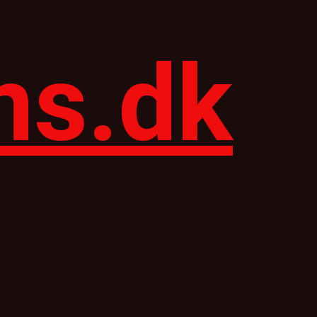
ns.dk