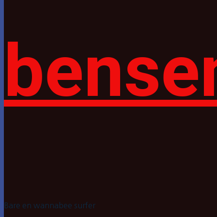
bense
Bare en wannabee surfer