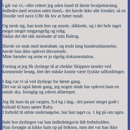
I går var vi,- eller rettere jeg uden hund til første hvalpetræning.
Indledes med session uden hund,- det havde ikke alle forstået, så en
Doodle ved navn Uffe fik lov at futter rundt.
Og tænk sig, han kom hen og snuste, slikkede, og i det hele taget
meget meget omgængelig og rolig.
Sådan det det stik modsatte af min Balrog.
Havde en snak med instruktør, og trods lang hundeuddannelse,
havde hun ikke oplevet tilsvarende.
Mine hænder og arme er jo rigelig dokumentation.
Forslog at jeg fik dyrlæge til at chekke Skippers tænder ved
kommende besøg, idet der måske kunne være fysiske udfordringer.
I dag var vi så ved dyrlæge for første gang.
Det var så også første gang, jeg nogen sinde har oplevet ham en
smule sky, forsigtig og yderst afdæmpet.
Jeg fik ham da på vægten, 9,4 kg i dag,- det passer meget godt i
forhold til hans søster Ruby.
I forhold til sidste undersøgelse, har han taget ca. 1 kg på om ugen.
Inde hos dyrlægen var han indledningsvis lidt forbeholden.
Hun forsøgte at lokke ham op på briksen, men det var han ikke