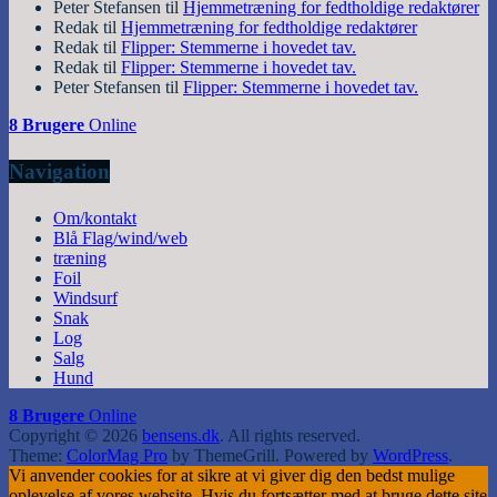
Peter Stefansen
til
Hjemmetræning for fedtholdige redaktører
Redak
til
Hjemmetræning for fedtholdige redaktører
Redak
til
Flipper: Stemmerne i hovedet tav.
Redak
til
Flipper: Stemmerne i hovedet tav.
Peter Stefansen
til
Flipper: Stemmerne i hovedet tav.
8 Brugere
Online
Navigation
Om/kontakt
Blå Flag/wind/web
træning
Foil
Windsurf
Snak
Log
Salg
Hund
8 Brugere
Online
Copyright © 2026
bensens.dk
. All rights reserved.
Theme:
ColorMag Pro
by ThemeGrill. Powered by
WordPress
.
Vi anvender cookies for at sikre at vi giver dig den bedst mulige
oplevelse af vores website. Hvis du fortsætter med at bruge dette site