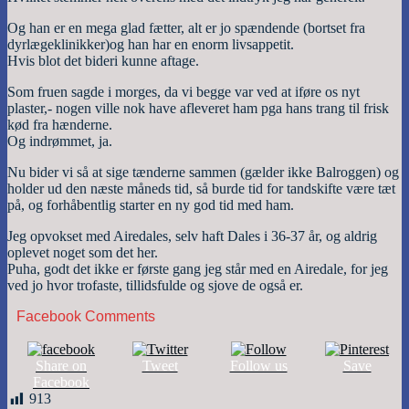
Og han er en mega glad fætter, alt er jo spændende (bortset fra
dyrlægeklinikker)og han har en enorm livsappetit.
Hvis blot det bideri kunne aftage.
Som fruen sagde i morges, da vi begge var ved at iføre os nyt
plaster,- nogen ville nok have afleveret ham pga hans trang til frisk
kød fra hænderne.
Og indrømmet, ja.
Nu bider vi så at sige tænderne sammen (gælder ikke Balroggen) og
holder ud den næste måneds tid, så burde tid for tandskifte være tæt
på, og forhåbentlig starter en ny god tid med ham.
Jeg opvokset med Airedales, selv haft Dales i 36-37 år, og aldrig
oplevet noget som det her.
Puha, godt det ikke er første gang jeg står med en Airedale, for jeg
ved jo hvor trofaste, tillidsfulde og sjove de også er.
Facebook Comments
Share on
Tweet
Follow us
Save
Facebook
913