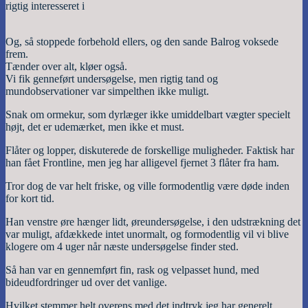
rigtig interesseret i
Og, så stoppede forbehold ellers, og den sande Balrog voksede
frem.
Tænder over alt, kløer også.
Vi fik genneført undersøgelse, men rigtig tand og
mundobservationer var simpelthen ikke muligt.
Snak om ormekur, som dyrlæger ikke umiddelbart vægter specielt
højt, det er udemærket, men ikke et must.
Flåter og lopper, diskuterede de forskellige muligheder. Faktisk har
han fået Frontline, men jeg har alligevel fjernet 3 flåter fra ham.
Tror dog de var helt friske, og ville formodentlig være døde inden
for kort tid.
Han venstre øre hænger lidt, øreundersøgelse, i den udstrækning det
var muligt, afdækkede intet unormalt, og formodentlig vil vi blive
klogere om 4 uger når næste undersøgelse finder sted.
Så han var en gennemført fin, rask og velpasset hund, med
bideudfordringer ud over det vanlige.
Hvilket stemmer helt overens med det indtryk jeg har generelt.