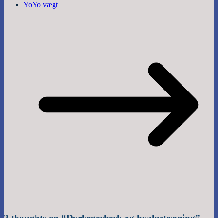
YoYo vægt
2 thoughts on “
Dyrlægecheck og hvalpetræning
”