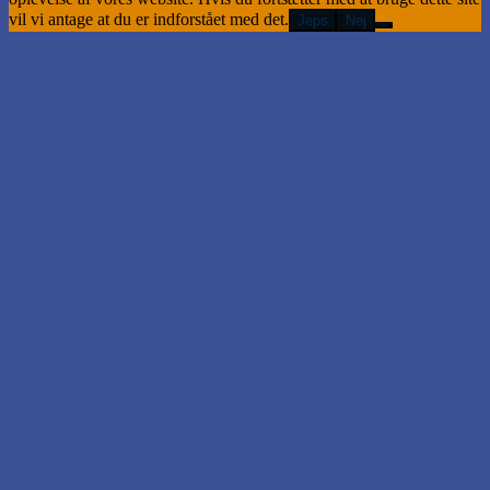
vil vi antage at du er indforstået med det.
Jeps
Nej