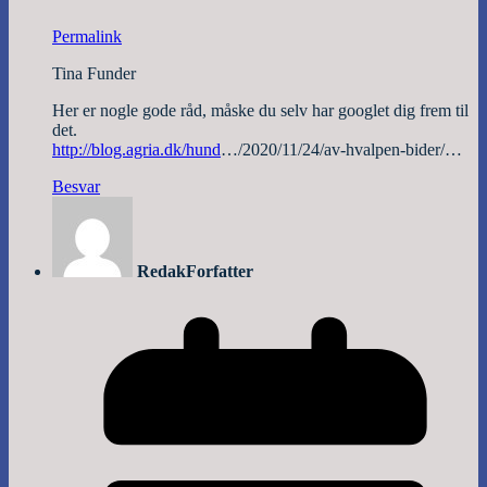
Permalink
Tina Funder
Her er nogle gode råd, måske du selv har googlet dig frem til
det.
http://blog.agria.dk/hund
…/2020/11/24/av-hvalpen-bider/…
Besvar
Redak
Forfatter