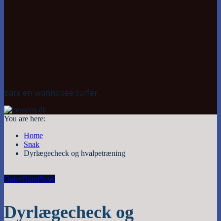
Bare en wannabee surfer
You are here:
Home
Snak
Dyrlægecheck og hvalpetræning
Dales
Hund
Snak
Dyrlægecheck og