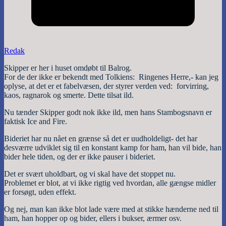
Redak
Skipper er her i huset omdøbt til Balrog.
For de der ikke er bekendt med Tolkiens: Ringenes Herre,- kan jeg
oplyse, at det er et fabelvæsen, der styrer verden ved: forvirring,
kaos, ragnarok og smerte. Dette tilsat ild.
Nu tænder Skipper godt nok ikke ild, men hans Stambogsnavn er
faktisk Ice and Fire.
Bideriet har nu nået en grænse så det er uudholdeligt- det har
desværre udviklet sig til en konstant kamp for ham, han vil bide, han
bider hele tiden, og der er ikke pauser i bideriet.
Det er svært uholdbart, og vi skal have det stoppet nu.
Problemet er blot, at vi ikke rigtig ved hvordan, alle gængse midler
er forsøgt, uden effekt.
Og nej, man kan ikke blot lade være med at stikke hænderne ned til
ham, han hopper op og bider, ellers i bukser, ærmer osv.