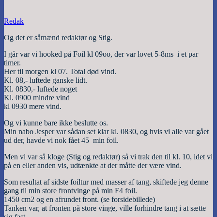
Redak
Og det er såmænd redaktør og Stig.
I går var vi hooked på Foil kl 09oo, der var lovet 5-8ms i et par
timer.
Her til morgen kl 07. Total død vind.
Kl. 08,- luftede ganske lidt.
Kl. 0830,- luftede noget
Kl. 0900 mindre vind
kl 0930 mere vind.
Og vi kunne bare ikke beslutte os.
Min nabo Jesper var sådan set klar kl. 0830, og hvis vi alle var gået
ud der, havde vi nok fået 45 min foil.
Men vi var så kloge (Stig og redaktør) så vi trak den til kl. 10, idet vi
på en eller anden vis, udtænkte at der måtte der være vind.
Som resultat af sidste foiltur med masser af tang, skiftede jeg denne
gang til min store frontvinge på min F4 foil.
1450 cm2 og en afrundet front. (se forsidebillede)
Tanken var, at fronten på store vinge, ville forhindre tang i at sætte
sig fast.