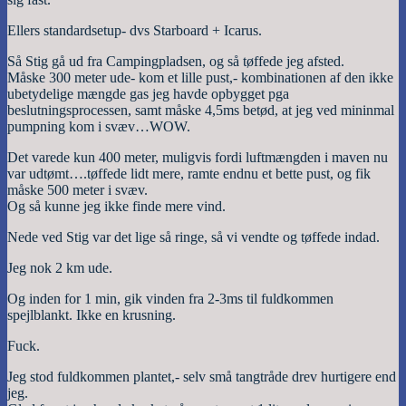
Ellers standardsetup- dvs Starboard + Icarus.
Så Stig gå ud fra Campingpladsen, og så tøffede jeg afsted.
Måske 300 meter ude- kom et lille pust,- kombinationen af den ikke
ubetydelige mængde gas jeg havde opbygget pga
beslutningsprocessen, samt måske 4,5ms betød, at jeg ved mininmal
pumpning kom i svæv…WOW.
Det varede kun 400 meter, muligvis fordi luftmængden i maven nu
var udtømt….tøffede lidt mere, ramte endnu et bette pust, og fik
måske 500 meter i svæv.
Og så kunne jeg ikke finde mere vind.
Nede ved Stig var det lige så ringe, så vi vendte og tøffede indad.
Jeg nok 2 km ude.
Og inden for 1 min, gik vinden fra 2-3ms til fuldkommen
spejlblankt. Ikke en krusning.
Fuck.
Jeg stod fuldkommen plantet,- selv små tangtråde drev hurtigere end
jeg.