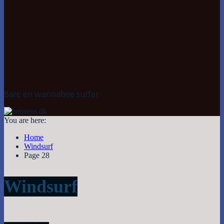
Bare en wannabee surfer
You are here:
Home
Windsurf
Page 28
Windsurf