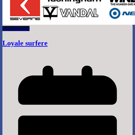
Snak
Windsurf
Loyale surfere