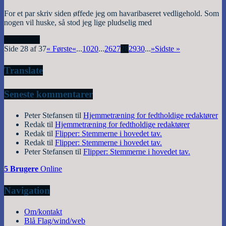
For et par skriv siden øffede jeg om havaribaseret vedligehold. Som
nogen vil huske, så stod jeg lige pludselig med
Read More
Side 28 af 37
« Første
«
...
10
20
...
26
27
28
29
30
...
»
Sidste »
Translate
Seneste kommentarer
Peter Stefansen
til
Hjemmetræning for fedtholdige redaktører
Redak
til
Hjemmetræning for fedtholdige redaktører
Redak
til
Flipper: Stemmerne i hovedet tav.
Redak
til
Flipper: Stemmerne i hovedet tav.
Peter Stefansen
til
Flipper: Stemmerne i hovedet tav.
5 Brugere
Online
Navigation
Om/kontakt
Blå Flag/wind/web