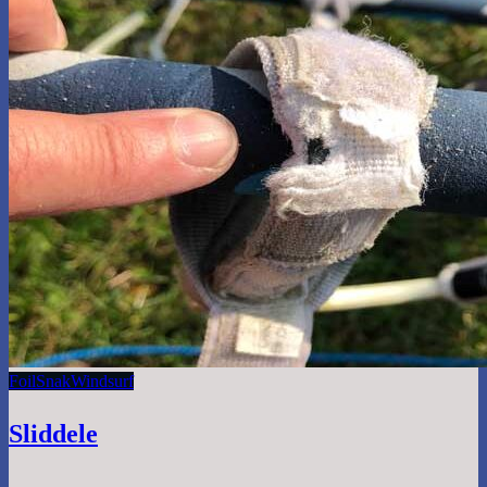
Foil
Snak
Windsurf
Sliddele