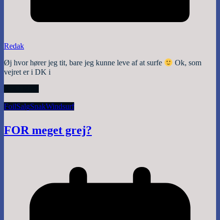
Redak
Øj hvor hører jeg tit, bare jeg kunne leve af at surfe
Ok, som
vejret er i DK i
Read More
Foil
Salg
Snak
Windsurf
FOR meget grej?