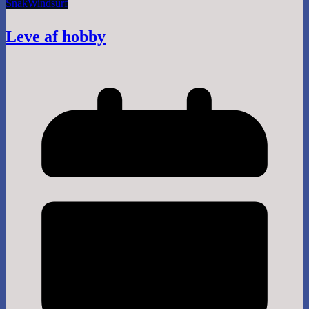
Snak
Windsurf
Leve af hobby