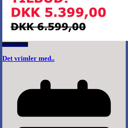
Snak
Windsurf
Det vrimler med..