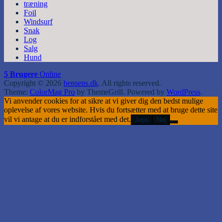
træning
Foil
Windsurf
Snak
Log
Salg
Hund
5 Brugere
Online
Copyright © 2026
bensens.dk
. All rights reserved.
Theme:
ColorMag Pro
by ThemeGrill. Powered by
WordPress
.
Vi anvender cookies for at sikre at vi giver dig den bedst mulige
oplevelse af vores website. Hvis du fortsætter med at bruge dette site
vil vi antage at du er indforstået med det.
Jeps
Nej