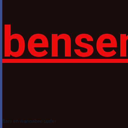
bense
Bare en wannabee surfer