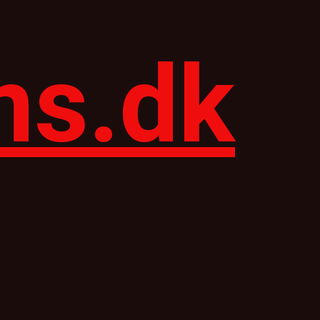
ns.dk