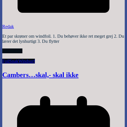
Redak
Et par skrøner om windfoil. 1. Du behøver ikke ret meget grej 2. Du
lærer det lynhurtigt 3. Du flytter
Read More
Foil
Snak
Windsurf
Cambers…skal,- skal ikke