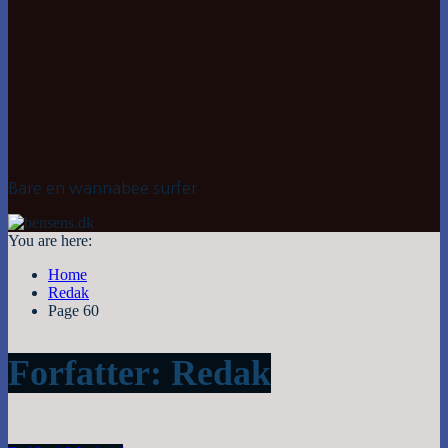
Bare en wannabee surfer
You are here:
Home
Redak
Page 60
Forfatter:
Redak