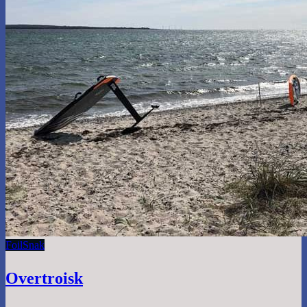
Foil
Snak
Overtroisk