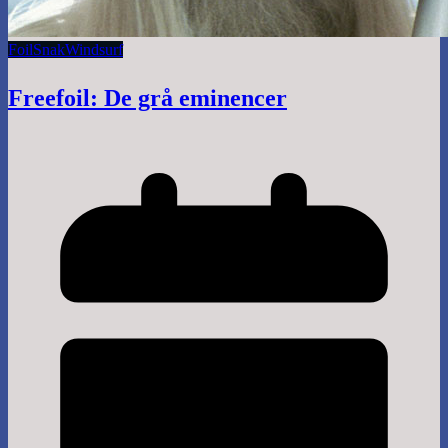
Foil
Snak
Windsurf
Freefoil: De grå eminencer