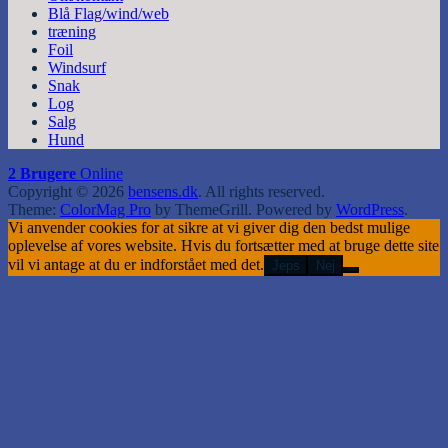
Blå Flag/wind/web
træning
Foil
Windsurf
Snak
Log
Salg
Hund
2 Brugere
Online
Copyright © 2026
bensens.dk
. All rights reserved.
Theme:
ColorMag Pro
by ThemeGrill. Powered by
WordPress
.
Vi anvender cookies for at sikre at vi giver dig den bedst mulige
oplevelse af vores website. Hvis du fortsætter med at bruge dette site
vil vi antage at du er indforstået med det.
Jeps
Nej