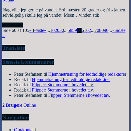
Idag ville jeg gerne på vandet. Sol, næsten 20 grader og fri,- jamen,
selvfølgelig skulle jeg på vandet. Meen…vinden stik
Read More
Side 60 af 105
« Første
«
...
10
20
30
...
58
59
60
61
62
...
70
80
90
...
»
Sidste
»
Translate
Seneste kommentarer
Peter Stefansen
til
Hjemmetræning for fedtholdige redaktører
Redak
til
Hjemmetræning for fedtholdige redaktører
Redak
til
Flipper: Stemmerne i hovedet tav.
Redak
til
Flipper: Stemmerne i hovedet tav.
Peter Stefansen
til
Flipper: Stemmerne i hovedet tav.
2 Brugere
Online
Navigation
Om/kontakt