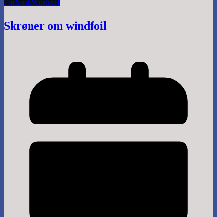
Foil
Snak
Windsurf
Skrøner om windfoil