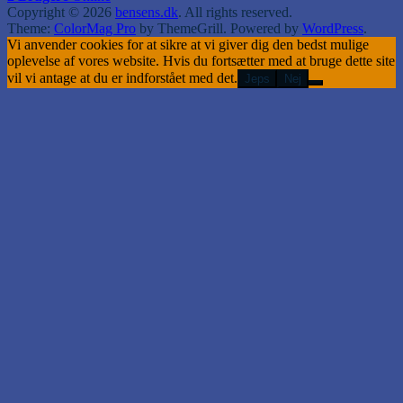
Copyright © 2026
bensens.dk
. All rights reserved.
Theme:
ColorMag Pro
by ThemeGrill. Powered by
WordPress
.
Vi anvender cookies for at sikre at vi giver dig den bedst mulige
oplevelse af vores website. Hvis du fortsætter med at bruge dette site
vil vi antage at du er indforstået med det.
Jeps
Nej