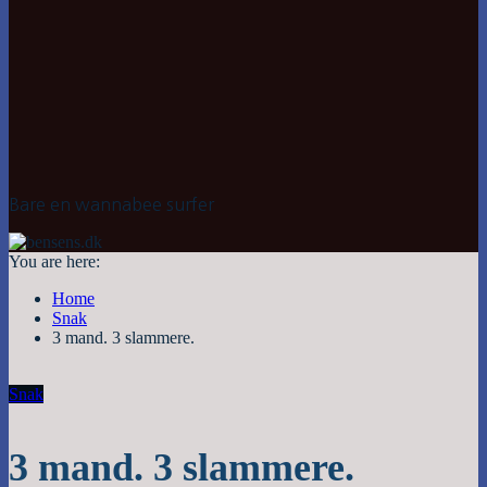
Bare en wannabee surfer
You are here:
Home
Snak
3 mand. 3 slammere.
Snak
3 mand. 3 slammere.