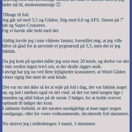
lader stå til, motionsmæssigt 🙂
Tilbage til foil.
Jeg gik ud med 5,5 og Gliden, Stig med 6,6 og AFS, Simon på 7´
ish og Super Cruiseren.
Og vi havde alle held med det.
Aldrig havde jeg i min vildeste fantasi, forestillet mig, at jeg ville
blive så glad for at anvende et pygmæsejl på 5,5, men det er jeg
faktisk.
Da jeg kom på spottet målte jeg som max 20 knob, og derfor var der
i min verden ingen tvivl om, at der skulle rigges småt.
I øvrigt har jeg nu ved flere lejligheder konstateret, at Wind Gliden
virker rigtig fint med de små klude.
Det var nu slet ikke så let at sejle på foil i dag, der var faktisk noget
sø, og ind i mellem også en del vind, så det var med tungen lige i
munden og altid fokus på de næste 3 bølger, for at holde svævet
optimalt ift bølger der kom.
I sådanne forhold, er det næsten uundgåeligt at man tager nogen
vandgange, eller for vores vedkommende, deciderede foil slammere.
Nu skriver jeg i indledningen 3 mand, 3 slammere.