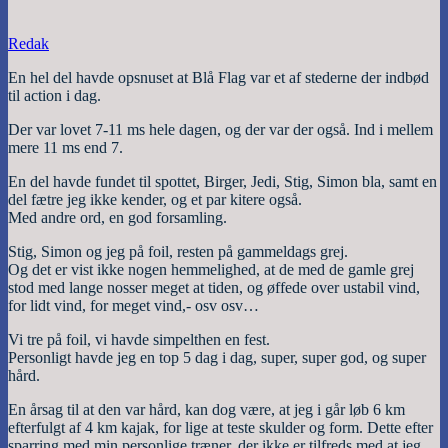
Redak
En hel del havde opsnuset at Blå Flag var et af stederne der indbød
til action i dag.
Der var lovet 7-11 ms hele dagen, og der var der også. Ind i mellem
mere 11 ms end 7.
En del havde fundet til spottet, Birger, Jedi, Stig, Simon bla, samt en
del fætre jeg ikke kender, og et par kitere også.
Med andre ord, en god forsamling.
Stig, Simon og jeg på foil, resten på gammeldags grej.
Og det er vist ikke nogen hemmelighed, at de med de gamle grej
stod med lange nosser meget at tiden, og øffede over ustabil vind,
for lidt vind, for meget vind,- osv osv…
Vi tre på foil, vi havde simpelthen en fest.
Personligt havde jeg en top 5 dag i dag, super, super god, og super
hård.
En årsag til at den var hård, kan dog være, at jeg i går løb 6 km
efterfulgt af 4 km kajak, for lige at teste skulder og form. Dette efter
sparring med min personlige træner, der ikke er tilfreds med at jeg