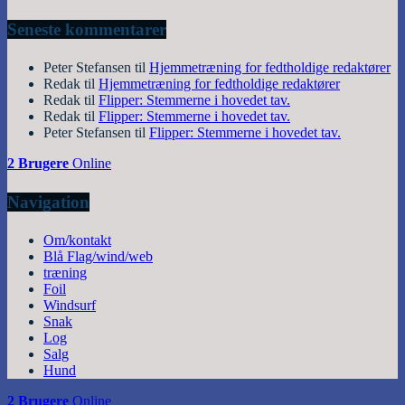
Seneste kommentarer
Peter Stefansen
til
Hjemmetræning for fedtholdige redaktører
Redak
til
Hjemmetræning for fedtholdige redaktører
Redak
til
Flipper: Stemmerne i hovedet tav.
Redak
til
Flipper: Stemmerne i hovedet tav.
Peter Stefansen
til
Flipper: Stemmerne i hovedet tav.
2 Brugere
Online
Navigation
Om/kontakt
Blå Flag/wind/web
træning
Foil
Windsurf
Snak
Log
Salg
Hund
2 Brugere
Online