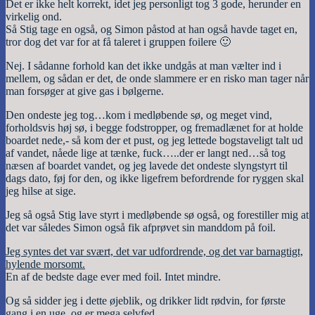
Det er ikke helt korrekt, idet jeg personligt tog 3 gode, herunder en
virkelig ond.
Så Stig tage en også, og Simon påstod at han også havde taget en,
tror dog det var for at få taleret i gruppen foilere 🙂
Nej. I sådanne forhold kan det ikke undgås at man vælter ind i
mellem, og sådan er det, de onde slammere er en risko man tager når
man forsøger at give gas i bølgerne.
Den ondeste jeg tog…kom i medløbende sø, og meget vind,
forholdsvis høj sø, i begge fodstropper, og fremadlænet for at holde
boardet nede,- så kom der et pust, og jeg lettede bogstaveligt talt ud
af vandet, nåede lige at tænke, fuck…..der er langt ned…så tog
næsen af boardet vandet, og jeg lavede det ondeste slyngstyrt til
dags dato, føj for den, og ikke ligefrem befordrende for ryggen skal
jeg hilse at sige.
Jeg så også Stig lave styrt i medløbende sø også, og forestiller mig at
det var således Simon også fik afprøvet sin manddom på foil.
Jeg syntes det var svært, det var udfordrende, og det var barnagtigt,
hylende morsomt.
En af de bedste dage ever med foil. Intet mindre.
Og så sidder jeg i dette øjeblik, og drikker lidt rødvin, for første
gang i en uge, og er mega selvfed.