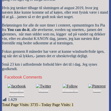
Hvis jeg tænker tilbage til slutningen af august 2019, hvor jeg
næsten ikke kunne komme ud af køjen, eller rent fysisk være i stand
til at gå…jamen så er der godt nok sket noget.
Belønningen for alle de sure timer i centeret, opmuntringen fra Pia
fra
You can do-it
, alle øvelserne, sveden og smerten,- jamen det
glemmes, når man sidder som nu, kigger ud på vandet og drikker
vin, efter en absolut KANON dag, jamen, jeg kan næsten ikke
forestille mig bedre udkomme at al træningen.
Fokus gennem 8 måneder har være at kunne windsurfe/foile igen,
og når det så lykkes,- jamen det er ubeskriveligt dejligt.
Små 23 km i udfordrende forhold blev det til i dag. Jeg synes
godkendt.
Facebook Comments
Share on
Tweet
Follow us
Save
Facebook
1.629
Total Page Visits: 3735 - Today Page Visits: 1