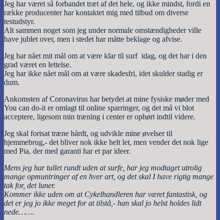
Jeg har været så forbandet træt af det hele, og ikke mindst, fordi en
række producenter har kontaktet mig med tilbud om diverse
testudstyr.
Alt sammen noget som jeg under normale omstændigheder ville
have jublet over, men i stedet har måtte beklage og afvise.
Jeg har nået mit mål om at være klar til surf idag, og det har i den
grad været en lettelse.
Jeg har ikke nået mål om at være skadesfri, idet skulder stadig er
dum.
Ankomsten af Coronavirus har betydet at mine fysiske møder med
You can do-it er omlagt til online sparringer, og det må vi blot
acceptere, ligesom min træning i center er ophørt indtil videre.
Jeg skal fortsat træne hårdt, og udvikle mine øvelser til
hjemmebrug,- det bliver nok ikke helt let, men vender det nok lige
med Pia, der med garanti har et par ideer.
Mens jeg har tullet rundt uden at surfe, har jeg modtaget utrolig
mange opmuntringer af en hver art, og det skal I have rigtig mange
tak for, det luner.
Kommer ikke uden om at Cykelhandleren har været fantastisk, og
det er jeg jo ikke meget for at tilstå,- han skal jo helst holdes lidt
nede…….