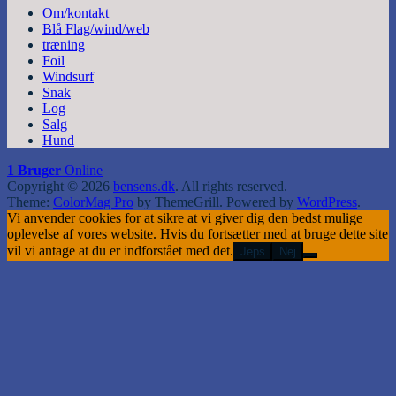
Om/kontakt
Blå Flag/wind/web
træning
Foil
Windsurf
Snak
Log
Salg
Hund
1 Bruger
Online
Copyright © 2026
bensens.dk
. All rights reserved.
Theme:
ColorMag Pro
by ThemeGrill. Powered by
WordPress
.
Vi anvender cookies for at sikre at vi giver dig den bedst mulige
oplevelse af vores website. Hvis du fortsætter med at bruge dette site
vil vi antage at du er indforstået med det.
Jeps
Nej