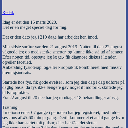
Redak
Idag er det den 15 marts 2020.
Det er en meget speciel dag for mig.
Det er den dato jeg i 210 dage har arbejdet hen imod.
Min sidste surftur var den 21 august 2019. Natten til den 22 august
vågnede jeg op med stærke smerter, og kunne ikke stå ud af sengen.
Efter nogen tid, opsøgte jeg læge,- fik diagnose diskus i lænden
og/eller facetled.
Anbefaling fysioterapi og/eller kiropraktik kombineret med massiv
træningsindsats.
Startede hos fys, fik gode øvelser , som jeg den dag i dag udfører på
daglig basis, da fys ikke længere gav noget ift motorik, skiftede jeg
til Kiropraktor.
Fra 22 august til 20 dec har jeg modtaget 18 behandlinger af ryg.
Træning.
I motionscenter 67 gange i perioden har jeg registreret, med fulde
sessions af 45-60 min pr gang. Dertil kommer et et antal gange hvor
jeg ikke har startet mit pulsur, eller har fået det slettet.
Det svarer ca til hver 3.die dag i center, og det er jo samtidig med at