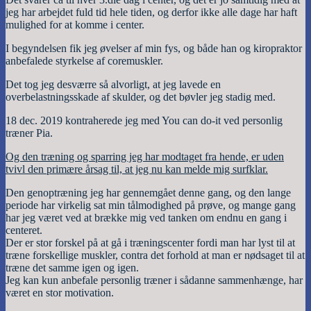
jeg har arbejdet fuld tid hele tiden, og derfor ikke alle dage har haft
mulighed for at komme i center.
I begyndelsen fik jeg øvelser af min fys, og både han og kiropraktor
anbefalede styrkelse af coremuskler.
Det tog jeg desværre så alvorligt, at jeg lavede en
overbelastningsskade af skulder, og det bøvler jeg stadig med.
18 dec. 2019 kontraherede jeg med You can do-it ved personlig
træner Pia.
Og den træning og sparring jeg har modtaget fra hende, er uden
tvivl den primære årsag til, at jeg nu kan melde mig surfklar.
Den genoptræning jeg har gennemgået denne gang, og den lange
periode har virkelig sat min tålmodighed på prøve, og mange gang
har jeg været ved at brække mig ved tanken om endnu en gang i
centeret.
Der er stor forskel på at gå i træningscenter fordi man har lyst til at
træne forskellige muskler, contra det forhold at man er nødsaget til at
træne det samme igen og igen.
Jeg kan kun anbefale personlig træner i sådanne sammenhænge, har
været en stor motivation.