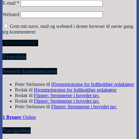
E-mail
*
Websted
Gem mit navn, mail og websted i denne browser til næste gang
jeg kommenterer.
Translate
Seneste kommentarer
Peter Stefansen
til
Hjemmetræning for fedtholdige redaktører
Redak
til
Hjemmetræning for fedtholdige redaktører
Redak
til
Flipper: Stemmerne i hovedet tav.
Redak
til
Flipper: Stemmerne i hovedet tav.
Peter Stefansen
til
Flipper: Stemmerne i hovedet tav.
1 Bruger
Online
Navigation