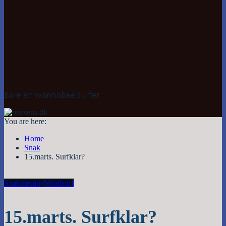
Bare en wannabee surfer
You are here:
Home
Snak
15.marts. Surfklar?
Snak
træning
Windsurf
15.marts. Surfklar?