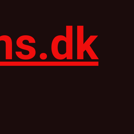
ns.dk