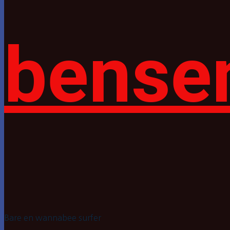
bense
Bare en wannabee surfer