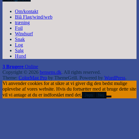
Om/kontakt
Blå Flag/wind/web
træning
Foil
Windsurf
Snak
Log
Salg
Hund
3 Brugere
Online
Copyright © 2026
bensens.dk
. All rights reserved.
Theme:
ColorMag Pro
by ThemeGrill. Powered by
WordPress
.
Vi anvender cookies for at sikre at vi giver dig den bedst mulige
oplevelse af vores website. Hvis du fortsætter med at bruge dette site
vil vi antage at du er indforstået med det.
Jeps
Nej