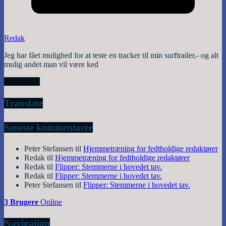
Redak
Jeg har fået mulighed for at teste en tracker til min surftrailer,- og alt
mulig andet man vil være ked
Read More
Translate
Seneste kommentarer
Peter Stefansen
til
Hjemmetræning for fedtholdige redaktører
Redak
til
Hjemmetræning for fedtholdige redaktører
Redak
til
Flipper: Stemmerne i hovedet tav.
Redak
til
Flipper: Stemmerne i hovedet tav.
Peter Stefansen
til
Flipper: Stemmerne i hovedet tav.
3 Brugere
Online
Navigation