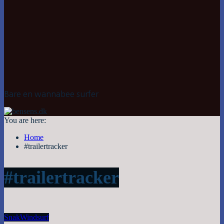
Bare en wannabee surfer
You are here:
Home
#trailertracker
#trailertracker
Snak
Windsurf