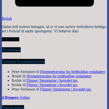
Redak
Sådan helt isoleret betragtet, så er vi som surfere forholdsvis heldige,
set i forhold til andre sportsgrene. Vi behøver ikke
Read More
Translate
Seneste kommentarer
Peter Stefansen
til
Hjemmetræning for fedtholdige redaktører
Redak
til
Hjemmetræning for fedtholdige redaktører
Redak
til
Flipper: Stemmerne i hovedet tav.
Redak
til
Flipper: Stemmerne i hovedet tav.
Peter Stefansen
til
Flipper: Stemmerne i hovedet tav.
4 Brugere
Online
Navigation