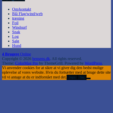
Om/kontakt
Blå Flag/wind/web
træning
Foil
Windsurf
Snak
Log
Salg
Hund
4 Brugere
Online
Copyright © 2026
bensens.dk
. All rights reserved.
Theme:
ColorMag Pro
by ThemeGrill. Powered by
WordPress
.
Vi anvender cookies for at sikre at vi giver dig den bedst mulige
oplevelse af vores website. Hvis du fortsætter med at bruge dette site
vil vi antage at du er indforstået med det.
Jeps
Nej