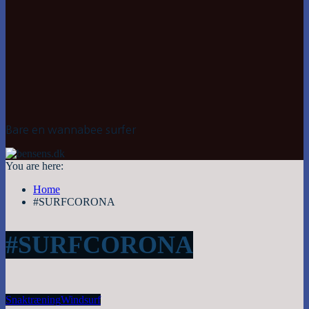
Bare en wannabee surfer
You are here:
Home
#SURFCORONA
#SURFCORONA
Snak
træning
Windsurf