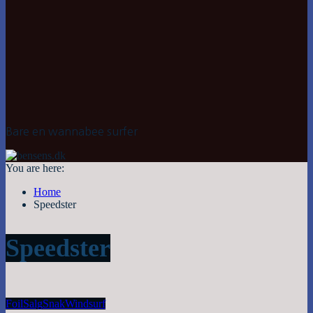
Bare en wannabee surfer
You are here:
Home
Speedster
Speedster
Foil
Salg
Snak
Windsurf