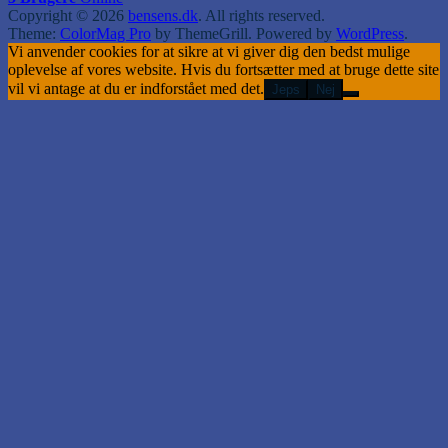
Copyright © 2026
bensens.dk
. All rights reserved.
Theme:
ColorMag Pro
by ThemeGrill. Powered by
WordPress
.
Vi anvender cookies for at sikre at vi giver dig den bedst mulige
oplevelse af vores website. Hvis du fortsætter med at bruge dette site
vil vi antage at du er indforstået med det.
Jeps
Nej