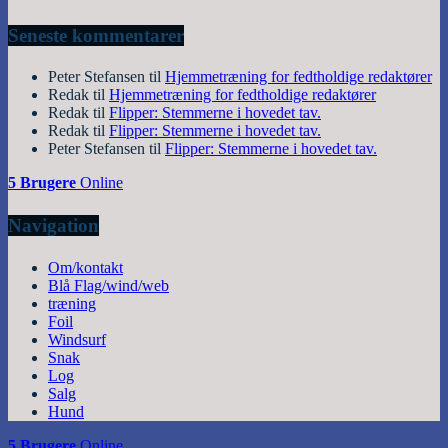
Seneste kommentarer
Peter Stefansen
til
Hjemmetræning for fedtholdige redaktører
Redak
til
Hjemmetræning for fedtholdige redaktører
Redak
til
Flipper: Stemmerne i hovedet tav.
Redak
til
Flipper: Stemmerne i hovedet tav.
Peter Stefansen
til
Flipper: Stemmerne i hovedet tav.
5 Brugere
Online
Navigation
Om/kontakt
Blå Flag/wind/web
træning
Foil
Windsurf
Snak
Log
Salg
Hund
5 Brugere
Online