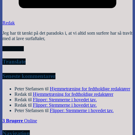
Redak
Jeg har tit tænkt på det paradoks i, at vi altid som surfere har så travlt
med at lave surfaftaler,
Read More
Translate
Seneste kommentarer
Peter Stefansen
til
Hjemmetræning for fedtholdige redaktører
Redak
til
Hjemmetræning for fedtholdige redaktører
Redak
til
Flipper: Stemmerne i hovedet tav.
Redak
til
Flipper: Stemmerne i hovedet tav.
Peter Stefansen
til
Flipper: Stemmerne i hovedet tav.
3 Brugere
Online
Navigation