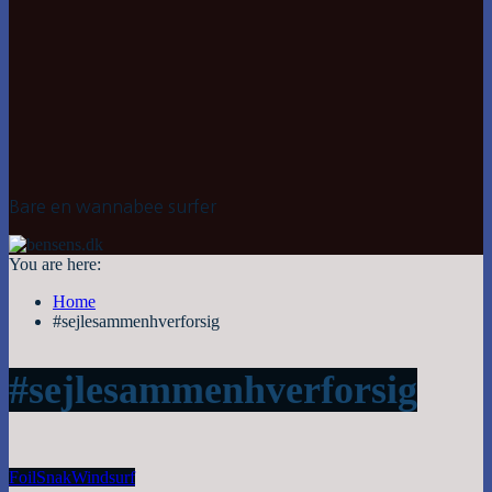
Bare en wannabee surfer
You are here:
Home
#sejlesammenhverforsig
#sejlesammenhverforsig
Foil
Snak
Windsurf