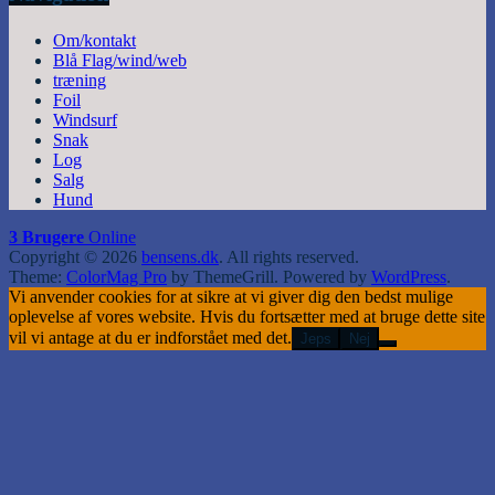
Om/kontakt
Blå Flag/wind/web
træning
Foil
Windsurf
Snak
Log
Salg
Hund
3 Brugere
Online
Copyright © 2026
bensens.dk
. All rights reserved.
Theme:
ColorMag Pro
by ThemeGrill. Powered by
WordPress
.
Vi anvender cookies for at sikre at vi giver dig den bedst mulige
oplevelse af vores website. Hvis du fortsætter med at bruge dette site
vil vi antage at du er indforstået med det.
Jeps
Nej