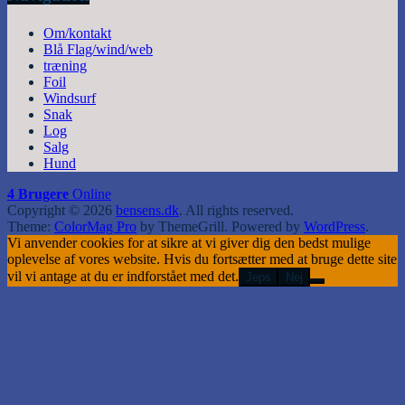
Om/kontakt
Blå Flag/wind/web
træning
Foil
Windsurf
Snak
Log
Salg
Hund
4 Brugere
Online
Copyright © 2026
bensens.dk
. All rights reserved.
Theme:
ColorMag Pro
by ThemeGrill. Powered by
WordPress
.
Vi anvender cookies for at sikre at vi giver dig den bedst mulige
oplevelse af vores website. Hvis du fortsætter med at bruge dette site
vil vi antage at du er indforstået med det.
Jeps
Nej