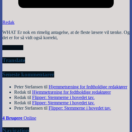
Redak
WHAT Er nok en rimelig antagelse, at de fleste læsere vil tænke. Og
det er for så vidt også korrekt,
Read More
Translate
Seneste kommentarer
Peter Stefansen
til
Hjemmetræning for fedtholdige redaktører
Redak
til
Hjemmetræning for fedtholdige redaktører
Redak
til
Flipper: Stemmerne i hovedet tav.
Redak
til
Flipper: Stemmerne i hovedet tav.
Peter Stefansen
til
Flipper: Stemmerne i hovedet tav.
4 Brugere
Online
Navigation