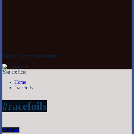
Bare en wannabee surfer
You are here:
Home
#racefoils
#racefoils
Foil
Snak