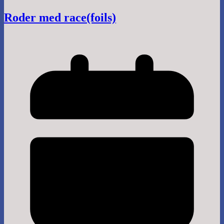
Roder med race(foils)