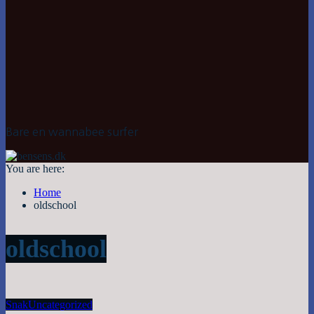
Bare en wannabee surfer
You are here:
Home
oldschool
oldschool
Snak
Uncategorized