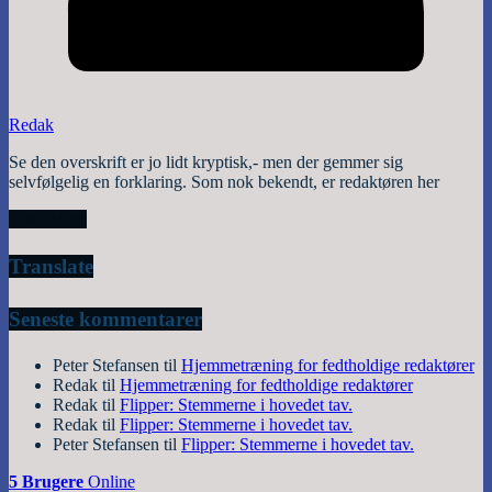
Redak
Se den overskrift er jo lidt kryptisk,- men der gemmer sig
selvfølgelig en forklaring. Som nok bekendt, er redaktøren her
Read More
Translate
Seneste kommentarer
Peter Stefansen
til
Hjemmetræning for fedtholdige redaktører
Redak
til
Hjemmetræning for fedtholdige redaktører
Redak
til
Flipper: Stemmerne i hovedet tav.
Redak
til
Flipper: Stemmerne i hovedet tav.
Peter Stefansen
til
Flipper: Stemmerne i hovedet tav.
5 Brugere
Online