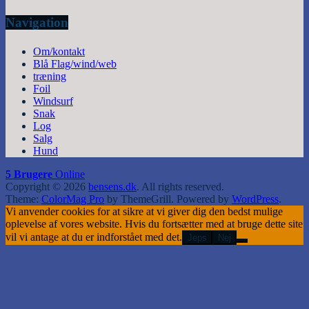
Navigation
Om/kontakt
Blå Flag/wind/web
træning
Foil
Windsurf
Snak
Log
Salg
Hund
5 Brugere
Online
Copyright © 2026
bensens.dk
. All rights reserved.
Theme:
ColorMag Pro
by ThemeGrill. Powered by
WordPress
.
Vi anvender cookies for at sikre at vi giver dig den bedst mulige
oplevelse af vores website. Hvis du fortsætter med at bruge dette site
vil vi antage at du er indforstået med det.
Jeps
Nej