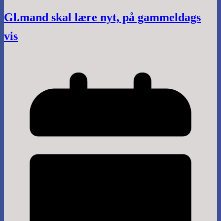
Gl.mand skal lære nyt, på gammeldags
vis