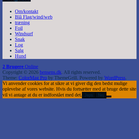
Om/kontakt
Blå Flag/wind/web
træning
Foil
Windsurf
Snak
Log
Salg
Hund
2 Brugere
Online
Copyright © 2026
bensens.dk
. All rights reserved.
Theme:
ColorMag Pro
by ThemeGrill. Powered by
WordPress
.
Vi anvender cookies for at sikre at vi giver dig den bedst mulige
oplevelse af vores website. Hvis du fortsætter med at bruge dette site
vil vi antage at du er indforstået med det.
Jeps
Nej