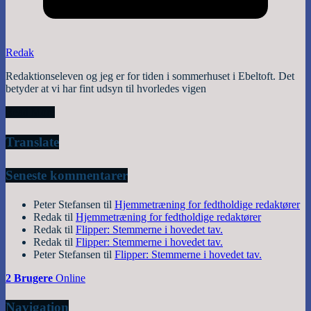
Redak
Redaktionseleven og jeg er for tiden i sommerhuset i Ebeltoft. Det
betyder at vi har fint udsyn til hvorledes vigen
Read More
Translate
Seneste kommentarer
Peter Stefansen
til
Hjemmetræning for fedtholdige redaktører
Redak
til
Hjemmetræning for fedtholdige redaktører
Redak
til
Flipper: Stemmerne i hovedet tav.
Redak
til
Flipper: Stemmerne i hovedet tav.
Peter Stefansen
til
Flipper: Stemmerne i hovedet tav.
2 Brugere
Online
Navigation