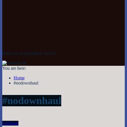
Bare en wannabee surfer
You are here:
Home
#nodownhaul
#nodownhaul
Foil
Snak