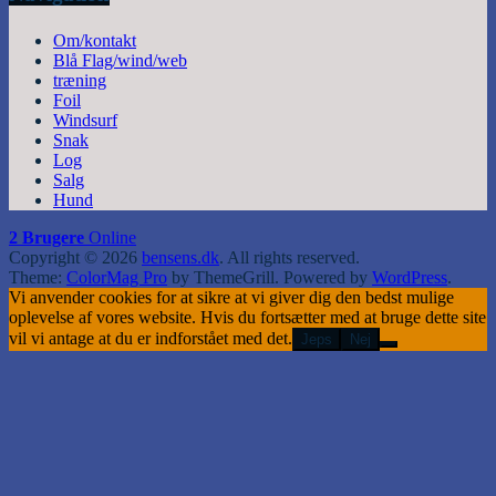
Om/kontakt
Blå Flag/wind/web
træning
Foil
Windsurf
Snak
Log
Salg
Hund
2 Brugere
Online
Copyright © 2026
bensens.dk
. All rights reserved.
Theme:
ColorMag Pro
by ThemeGrill. Powered by
WordPress
.
Vi anvender cookies for at sikre at vi giver dig den bedst mulige
oplevelse af vores website. Hvis du fortsætter med at bruge dette site
vil vi antage at du er indforstået med det.
Jeps
Nej