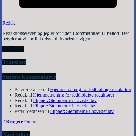
Redak
Redaktionseleven og jeg er for tiden i sommerhuset i Ebeltoft. Det
betyder at vi har fint udsyn til hvorledes vigen
Read More
Translate
Seneste kommentarer
Peter Stefansen
til
Hjemmetræning for fedtholdige redaktører
Redak
til
Hjemmetræning for fedtholdige redaktører
Redak
til
Flipper: Stemmerne i hovedet tav.
Redak
til
Flipper: Stemmerne i hovedet tav.
Peter Stefansen
til
Flipper: Stemmerne i hovedet tav.
2 Brugere
Online
Navigation