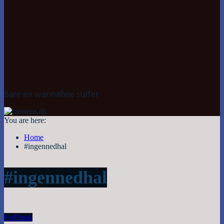
Bare en wannabee surfer
You are here:
Home
#ingennedhal
#ingennedhal
Foil
Snak