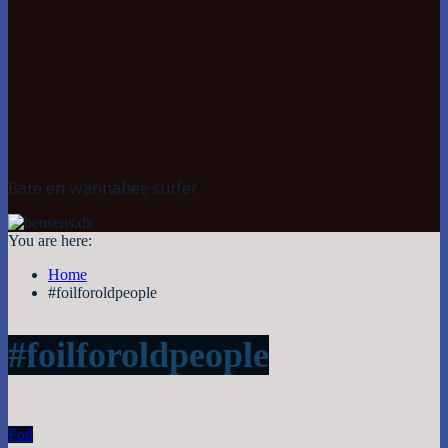
Bare en wannabee surfer
You are here:
Home
#foilforoldpeople
#foilforoldpeople
Foil