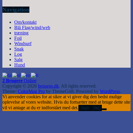
Navigation
Om/kontakt
Blå Flag/wind/web
træning
Foil
Windsurf
Snak
Log
Salg
Hund
2 Brugere
Online
Copyright © 2026
bensens.dk
. All rights reserved.
Theme:
ColorMag Pro
by ThemeGrill. Powered by
WordPress
.
Vi anvender cookies for at sikre at vi giver dig den bedst mulige
oplevelse af vores website. Hvis du fortsætter med at bruge dette site
vil vi antage at du er indforstået med det.
Jeps
Nej