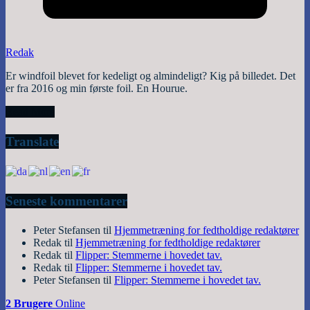
Redak
Er windfoil blevet for kedeligt og almindeligt? Kig på billedet. Det
er fra 2016 og min første foil. En Hourue.
Read More
Translate
Seneste kommentarer
Peter Stefansen
til
Hjemmetræning for fedtholdige redaktører
Redak
til
Hjemmetræning for fedtholdige redaktører
Redak
til
Flipper: Stemmerne i hovedet tav.
Redak
til
Flipper: Stemmerne i hovedet tav.
Peter Stefansen
til
Flipper: Stemmerne i hovedet tav.
2 Brugere
Online