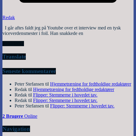
Redak
I går aftes faldt jeg på Youtube over et interview med en tysk
viceverdensmester i foil. Han snakkede en
Read More
Translate
Seneste kommentarer
Peter Stefansen
til
Hjemmetræning for fedtholdige redaktører
Redak
til
Hjemmetræning for fedtholdige redaktører
Redak
til
Flipper: Stemmerne i hovedet tav.
Redak
til
Flipper: Stemmerne i hovedet tav.
Peter Stefansen
til
Flipper: Stemmerne i hovedet tav.
2 Brugere
Online
Navigation