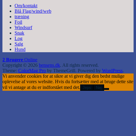
Om/kontakt
Blå Flag/wind/web
træning
Foil
Windsurf
Snak
Log
Salg
Hund
2 Brugere
Online
Copyright © 2026
bensens.dk
. All rights reserved.
Theme:
ColorMag Pro
by ThemeGrill. Powered by
WordPress
.
Vi anvender cookies for at sikre at vi giver dig den bedst mulige
oplevelse af vores website. Hvis du fortsætter med at bruge dette site
vil vi antage at du er indforstået med det.
Jeps
Nej