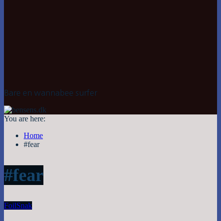
Bare en wannabee surfer
You are here:
Home
#fear
#fear
Foil
Snak