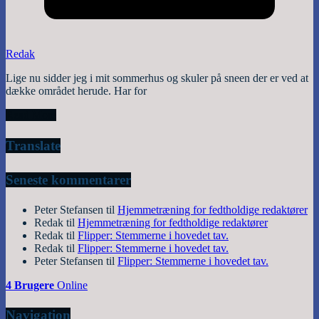
Redak
Lige nu sidder jeg i mit sommerhus og skuler på sneen der er ved at
dække området herude. Har for
Read More
Translate
Seneste kommentarer
Peter Stefansen
til
Hjemmetræning for fedtholdige redaktører
Redak
til
Hjemmetræning for fedtholdige redaktører
Redak
til
Flipper: Stemmerne i hovedet tav.
Redak
til
Flipper: Stemmerne i hovedet tav.
Peter Stefansen
til
Flipper: Stemmerne i hovedet tav.
4 Brugere
Online
Navigation