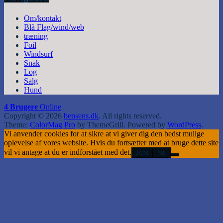
Om/kontakt
Blå Flag/wind/web
træning
Foil
Windsurf
Snak
Log
Salg
Hund
4 Brugere
Online
Copyright © 2026
bensens.dk
. All rights reserved.
Theme:
ColorMag Pro
by ThemeGrill. Powered by
WordPress
.
Vi anvender cookies for at sikre at vi giver dig den bedst mulige
oplevelse af vores website. Hvis du fortsætter med at bruge dette site
vil vi antage at du er indforstået med det.
Jeps
Nej