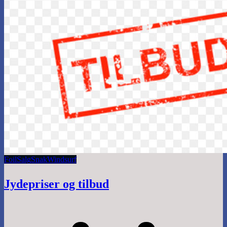
Foil
Salg
Snak
Windsurf
Jydepriser og tilbud