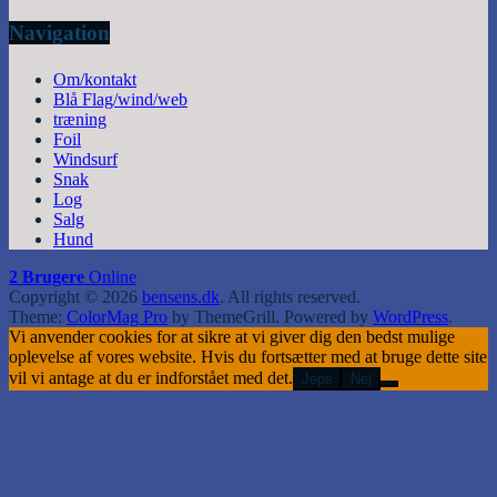
Navigation
Om/kontakt
Blå Flag/wind/web
træning
Foil
Windsurf
Snak
Log
Salg
Hund
2 Brugere
Online
Copyright © 2026
bensens.dk
. All rights reserved.
Theme:
ColorMag Pro
by ThemeGrill. Powered by
WordPress
.
Vi anvender cookies for at sikre at vi giver dig den bedst mulige
oplevelse af vores website. Hvis du fortsætter med at bruge dette site
vil vi antage at du er indforstået med det.
Jeps
Nej