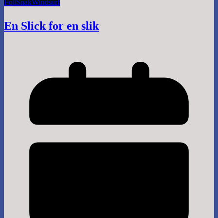
Foil
Snak
Windsurf
En Slick for en slik