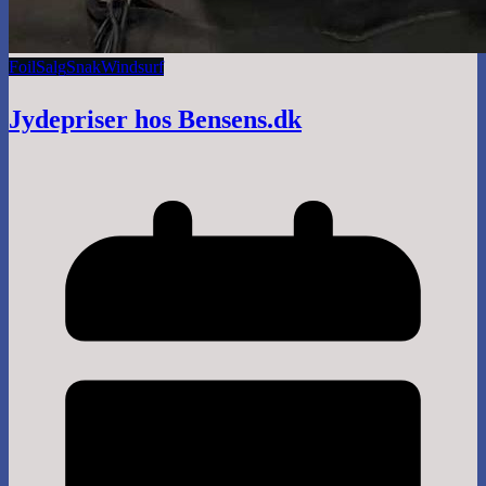
Foil
Salg
Snak
Windsurf
Jydepriser hos Bensens.dk