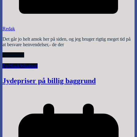
Redak
Det går jo helt amok her på siden, og jeg bruger rigtig meget tid på
at besvare henvendelser,- de der
Read More
Foil
Snak
Windsurf
Jydepriser på billig baggrund