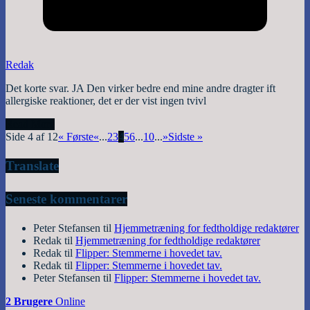
Redak
Det korte svar. JA Den virker bedre end mine andre dragter ift
allergiske reaktioner, det er der vist ingen tvivl
Read More
Side 4 af 12
« Første
«
...
2
3
4
5
6
...
10
...
»
Sidste »
Translate
Seneste kommentarer
Peter Stefansen
til
Hjemmetræning for fedtholdige redaktører
Redak
til
Hjemmetræning for fedtholdige redaktører
Redak
til
Flipper: Stemmerne i hovedet tav.
Redak
til
Flipper: Stemmerne i hovedet tav.
Peter Stefansen
til
Flipper: Stemmerne i hovedet tav.
2 Brugere
Online