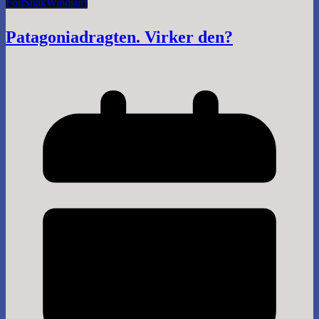
Foil
Snak
Windsurf
Patagoniadragten. Virker den?