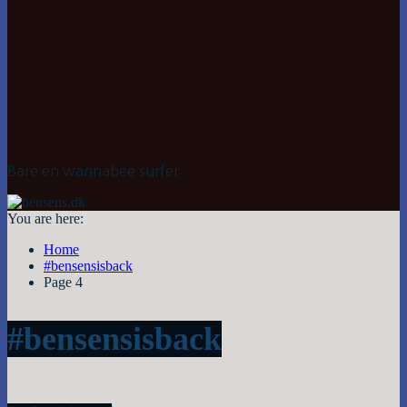
Bare en wannabee surfer
You are here:
Home
#bensensisback
Page 4
#bensensisback