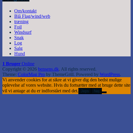
Om/kontakt
Blå Flag/wind/web
træning
Foil
Windsurf
Snak
Log
Salg
Hund
1 Bruger
Online
Copyright © 2026
bensens.dk
. All rights reserved.
Theme:
ColorMag Pro
by ThemeGrill. Powered by
WordPress
.
Vi anvender cookies for at sikre at vi giver dig den bedst mulige
oplevelse af vores website. Hvis du fortsætter med at bruge dette site
vil vi antage at du er indforstået med det.
Jeps
Nej