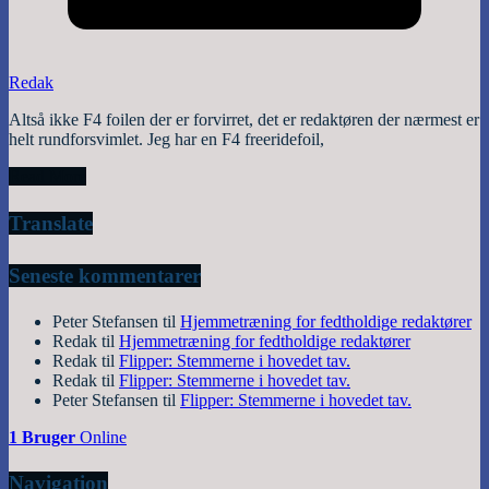
Redak
Altså ikke F4 foilen der er forvirret, det er redaktøren der nærmest er
helt rundforsvimlet. Jeg har en F4 freeridefoil,
Read More
Translate
Seneste kommentarer
Peter Stefansen
til
Hjemmetræning for fedtholdige redaktører
Redak
til
Hjemmetræning for fedtholdige redaktører
Redak
til
Flipper: Stemmerne i hovedet tav.
Redak
til
Flipper: Stemmerne i hovedet tav.
Peter Stefansen
til
Flipper: Stemmerne i hovedet tav.
1 Bruger
Online
Navigation