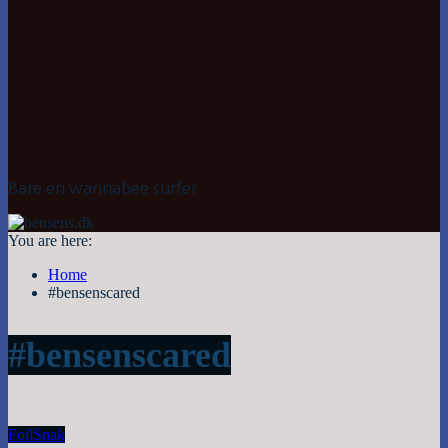
Bare en wannabee surfer
You are here:
Home
#bensenscared
#bensenscared
Foil
Snak