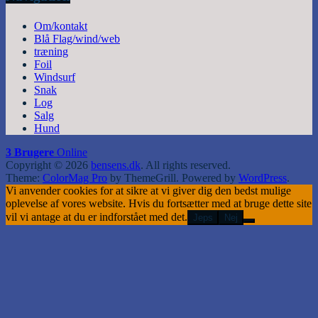
Om/kontakt
Blå Flag/wind/web
træning
Foil
Windsurf
Snak
Log
Salg
Hund
3 Brugere
Online
Copyright © 2026
bensens.dk
. All rights reserved.
Theme:
ColorMag Pro
by ThemeGrill. Powered by
WordPress
.
Vi anvender cookies for at sikre at vi giver dig den bedst mulige
oplevelse af vores website. Hvis du fortsætter med at bruge dette site
vil vi antage at du er indforstået med det.
Jeps
Nej