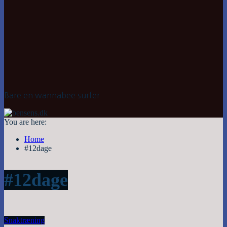
Bare en wannabee surfer
You are here:
Home
#12dage
#12dage
Snak
træning