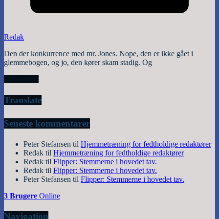
Redak
Den der konkurrence med mr. Jones. Nope, den er ikke gået i
glemmebogen, og jo, den kører skam stadig. Og
Read More
Translate
Seneste kommentarer
Peter Stefansen
til
Hjemmetræning for fedtholdige redaktører
Redak
til
Hjemmetræning for fedtholdige redaktører
Redak
til
Flipper: Stemmerne i hovedet tav.
Redak
til
Flipper: Stemmerne i hovedet tav.
Peter Stefansen
til
Flipper: Stemmerne i hovedet tav.
3 Brugere
Online
Navigation