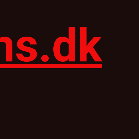
ns.dk