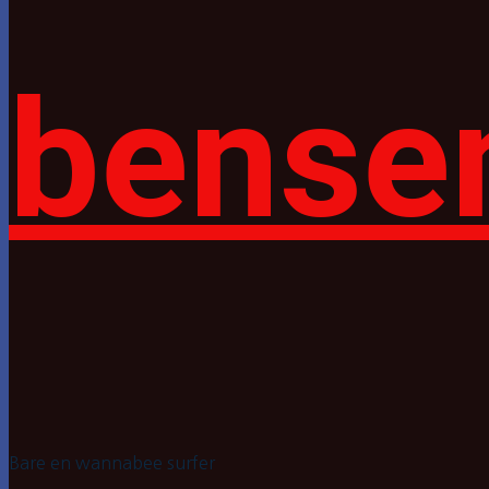
bense
Bare en wannabee surfer