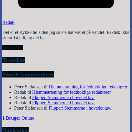
Redak
Det er et stykke tid siden jeg sidste har været på vandet. Faktisk ikke
siden 14 juli, og det har
Read More
Translate
Seneste kommentarer
Peter Stefansen
til
Hjemmetræning for fedtholdige redaktører
Redak
til
Hjemmetræning for fedtholdige redaktører
Redak
til
Flipper: Stemmerne i hovedet tav.
Redak
til
Flipper: Stemmerne i hovedet tav.
Peter Stefansen
til
Flipper: Stemmerne i hovedet tav.
1 Bruger
Online
Navigation