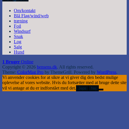
Om/kontakt
Blå Flag/wind/web
træning
Foil
Windsurf
Snak
Log
Salg
Hund
1 Bruger
Online
Copyright © 2026
bensens.dk
. All rights reserved.
Theme:
ColorMag Pro
by ThemeGrill. Powered by
WordPress
.
Vi anvender cookies for at sikre at vi giver dig den bedst mulige
oplevelse af vores website. Hvis du fortsætter med at bruge dette site
vil vi antage at du er indforstået med det.
Jeps
Nej