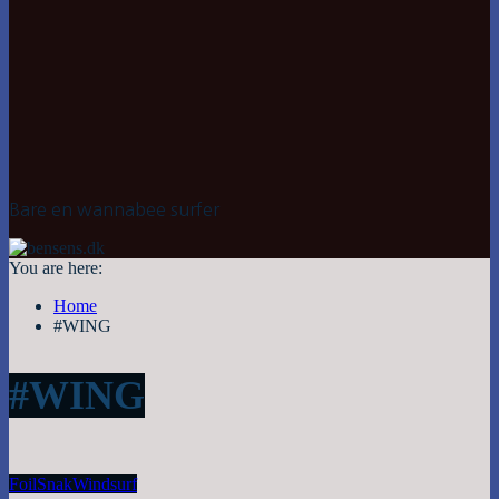
Bare en wannabee surfer
You are here:
Home
#WING
#WING
Foil
Snak
Windsurf