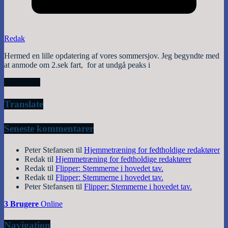
Redak
Hermed en lille opdatering af vores sommersjov. Jeg begyndte med
at anmode om 2.sek fart, for at undgå peaks i
Read More
Translate
Seneste kommentarer
Peter Stefansen
til
Hjemmetræning for fedtholdige redaktører
Redak
til
Hjemmetræning for fedtholdige redaktører
Redak
til
Flipper: Stemmerne i hovedet tav.
Redak
til
Flipper: Stemmerne i hovedet tav.
Peter Stefansen
til
Flipper: Stemmerne i hovedet tav.
3 Brugere
Online
Navigation