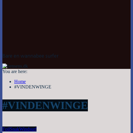
Bare en wannabee surfer
You are here:
Home
#VINDENWINGE
#VINDENWINGE
Foil
Snak
Windsurf