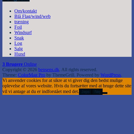
Om/kontakt
Blå Flag/wind/web
træning
Foil
Windsurf
Snak
Log
Salg
Hund
3 Brugere
Online
Copyright © 2026
bensens.dk
. All rights reserved.
Theme:
ColorMag Pro
by ThemeGrill. Powered by
WordPress
.
Vi anvender cookies for at sikre at vi giver dig den bedst mulige
oplevelse af vores website. Hvis du fortsætter med at bruge dette site
vil vi antage at du er indforstået med det.
Jeps
Nej