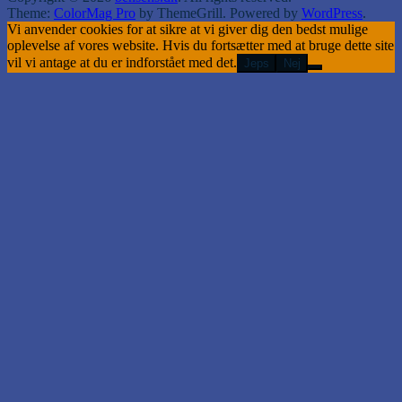
Theme:
ColorMag Pro
by ThemeGrill. Powered by
WordPress
.
Vi anvender cookies for at sikre at vi giver dig den bedst mulige
oplevelse af vores website. Hvis du fortsætter med at bruge dette site
vil vi antage at du er indforstået med det.
Jeps
Nej