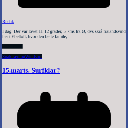
Redak
I dag. Der var lovet 11-12 grader, 5-7ms fra Ø, dvs skrå fralandsvind
her i Ebeltoft, hvor den bette famile,
Read More
Snak
træning
Windsurf
15.marts. Surfklar?