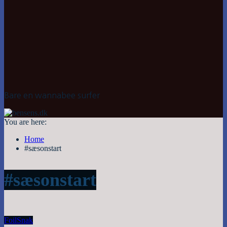
Bare en wannabee surfer
You are here:
Home
#sæsonstart
#sæsonstart
Foil
Snak