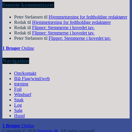
Seneste kommentarer
Peter Stefansen
til
Hjemmetræning for fedtholdige redaktører
Redak
til
Hjemmetræning for fedtholdige redaktører
Redak
til
Flipper: Stemmerne i hovedet tav.
Redak
til
Flipper: Stemmerne i hovedet tav.
Peter Stefansen
til
Flipper: Stemmerne i hovedet tav.
1 Bruger
Online
Navigation
Om/kontakt
Blå Flag/wind/web
træning
Foil
Windsurf
Snak
Log
Salg
Hund
1 Bruger
Online
Copyright © 2026
bensens.dk
. All rights reserved.