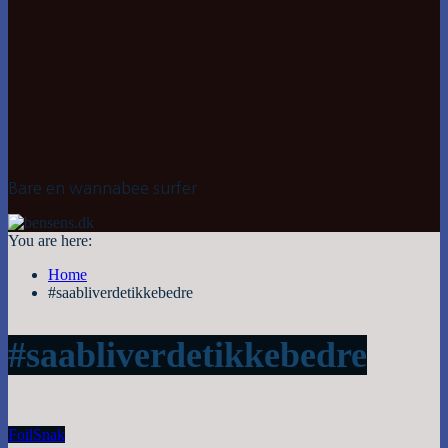
Bare en wannabee surfer
You are here:
Home
#saabliverdetikkebedre
#saabliverdetikkebedre
Foil
Snak