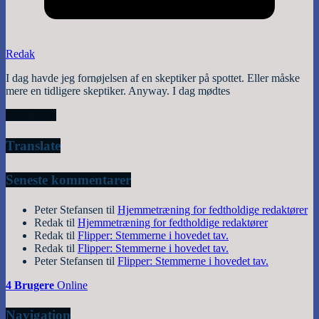
Redak
I dag havde jeg fornøjelsen af en skeptiker på spottet. Eller måske
mere en tidligere skeptiker. Anyway. I dag mødtes
Read More
Translate
Seneste kommentarer
Peter Stefansen
til
Hjemmetræning for fedtholdige redaktører
Redak
til
Hjemmetræning for fedtholdige redaktører
Redak
til
Flipper: Stemmerne i hovedet tav.
Redak
til
Flipper: Stemmerne i hovedet tav.
Peter Stefansen
til
Flipper: Stemmerne i hovedet tav.
4 Brugere
Online
Navigation