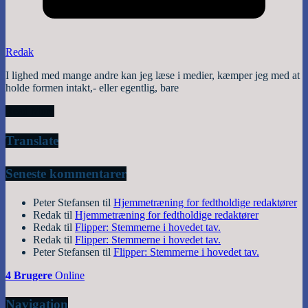
Redak
I lighed med mange andre kan jeg læse i medier, kæmper jeg med at
holde formen intakt,- eller egentlig, bare
Read More
Translate
Seneste kommentarer
Peter Stefansen
til
Hjemmetræning for fedtholdige redaktører
Redak
til
Hjemmetræning for fedtholdige redaktører
Redak
til
Flipper: Stemmerne i hovedet tav.
Redak
til
Flipper: Stemmerne i hovedet tav.
Peter Stefansen
til
Flipper: Stemmerne i hovedet tav.
4 Brugere
Online
Navigation