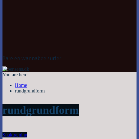
Bare en wannabee surfer
You are here:
Home
rundgrundform
rundgrundform
Snak
træning