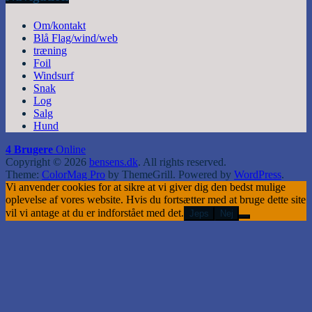
Om/kontakt
Blå Flag/wind/web
træning
Foil
Windsurf
Snak
Log
Salg
Hund
4 Brugere
Online
Copyright © 2026
bensens.dk
. All rights reserved.
Theme:
ColorMag Pro
by ThemeGrill. Powered by
WordPress
.
Vi anvender cookies for at sikre at vi giver dig den bedst mulige
oplevelse af vores website. Hvis du fortsætter med at bruge dette site
vil vi antage at du er indforstået med det.
Jeps
Nej