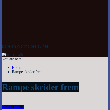
Bare en wannabee surfer
You are here:
Home
Rampe skrider frem
Rampe skrider frem
Snak
Windsurf