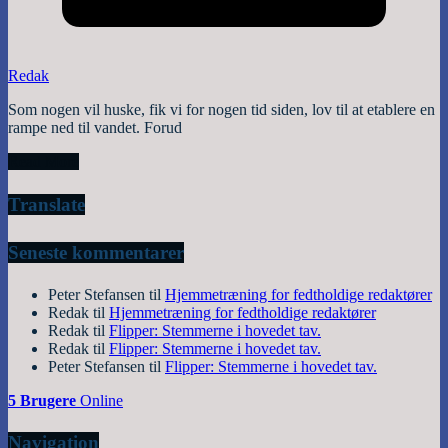
Redak
Som nogen vil huske, fik vi for nogen tid siden, lov til at etablere en
rampe ned til vandet. Forud
Read More
Translate
Seneste kommentarer
Peter Stefansen
til
Hjemmetræning for fedtholdige redaktører
Redak
til
Hjemmetræning for fedtholdige redaktører
Redak
til
Flipper: Stemmerne i hovedet tav.
Redak
til
Flipper: Stemmerne i hovedet tav.
Peter Stefansen
til
Flipper: Stemmerne i hovedet tav.
5 Brugere
Online
Navigation