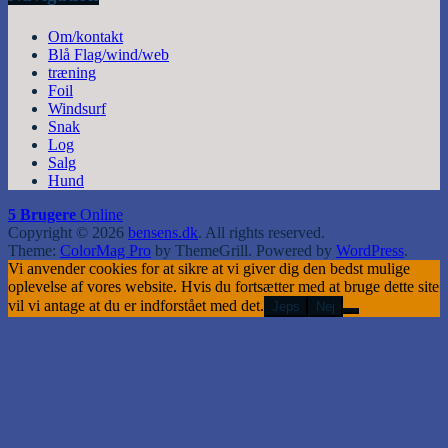
Om/kontakt
Blå Flag/wind/web
træning
Foil
Windsurf
Snak
Log
Salg
Hund
5 Brugere
Online
Copyright © 2026
bensens.dk
. All rights reserved.
Theme:
ColorMag Pro
by ThemeGrill. Powered by
WordPress
.
Vi anvender cookies for at sikre at vi giver dig den bedst mulige
oplevelse af vores website. Hvis du fortsætter med at bruge dette site
vil vi antage at du er indforstået med det.
Jeps
Nej