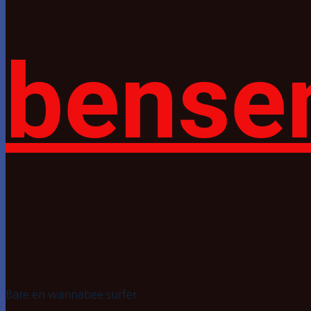
bense
Bare en wannabee surfer