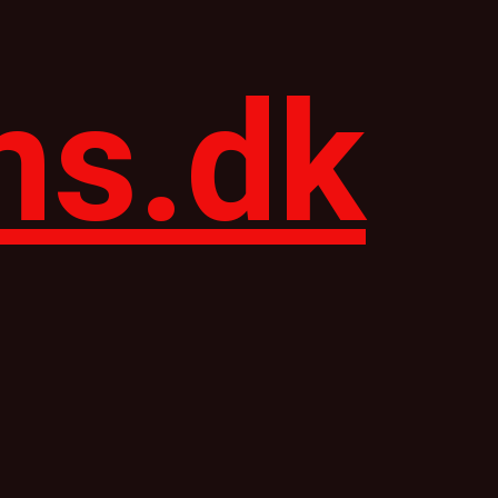
ns.dk