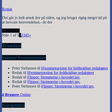
Redak
Det går jo helt amok her på siden, og jeg bruger rigtig meget tid på
at besvare henvendelser,- de der
Read More
Side 1 af 5
1
2
3
4
5
»
Translate
Seneste kommentarer
Peter Stefansen
til
Hjemmetræning for fedtholdige redaktører
Redak
til
Hjemmetræning for fedtholdige redaktører
Redak
til
Flipper: Stemmerne i hovedet tav.
Redak
til
Flipper: Stemmerne i hovedet tav.
Peter Stefansen
til
Flipper: Stemmerne i hovedet tav.
4 Brugere
Online
Navigation