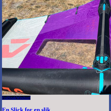
Foil
Snak
Windsurf
En Slick for en slik