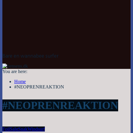
Bare en wannabee surfer
You are here:
Home
#NEOPRENREAKTION
#NEOPRENREAKTION
Foil
Salg
Snak
Windsurf