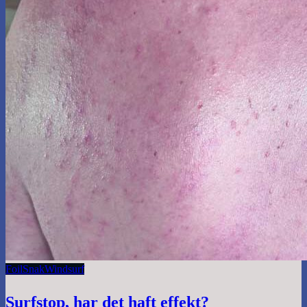
Foil
Snak
Windsurf
Surfstop, har det haft effekt?