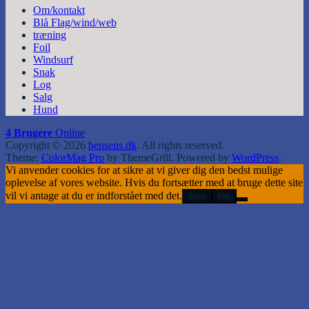
Om/kontakt
Blå Flag/wind/web
træning
Foil
Windsurf
Snak
Log
Salg
Hund
4 Brugere
Online
Copyright © 2026
bensens.dk
. All rights reserved.
Theme:
ColorMag Pro
by ThemeGrill. Powered by
WordPress
.
Vi anvender cookies for at sikre at vi giver dig den bedst mulige
oplevelse af vores website. Hvis du fortsætter med at bruge dette site
vil vi antage at du er indforstået med det.
Jeps
Nej