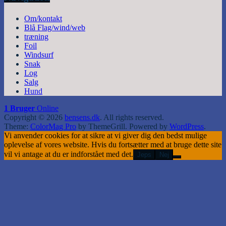
Om/kontakt
Blå Flag/wind/web
træning
Foil
Windsurf
Snak
Log
Salg
Hund
1 Bruger
Online
Copyright © 2026
bensens.dk
. All rights reserved.
Theme:
ColorMag Pro
by ThemeGrill. Powered by
WordPress
.
Vi anvender cookies for at sikre at vi giver dig den bedst mulige
oplevelse af vores website. Hvis du fortsætter med at bruge dette site
vil vi antage at du er indforstået med det.
Jeps
Nej