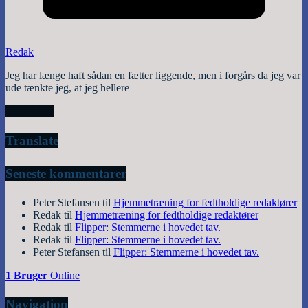
Redak
Jeg har længe haft sådan en fætter liggende, men i forgårs da jeg var
ude tænkte jeg, at jeg hellere
Read More
Translate
Seneste kommentarer
Peter Stefansen
til
Hjemmetræning for fedtholdige redaktører
Redak
til
Hjemmetræning for fedtholdige redaktører
Redak
til
Flipper: Stemmerne i hovedet tav.
Redak
til
Flipper: Stemmerne i hovedet tav.
Peter Stefansen
til
Flipper: Stemmerne i hovedet tav.
1 Bruger
Online
Navigation