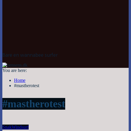
Bare en wannabee surfer
You are here:
Home
#mastherotest
#mastherotest
Snak
Windsurf