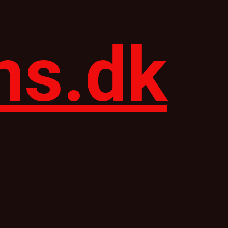
ns.dk