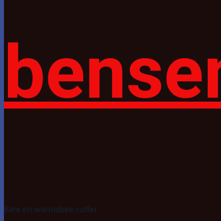
bense
Bare en wannabee surfer