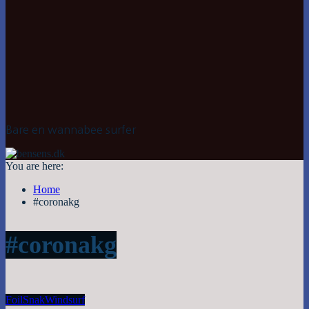
Bare en wannabee surfer
You are here:
Home
#coronakg
#coronakg
Foil
Snak
Windsurf