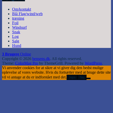
Om/kontakt
Blå Flag/wind/web
træning
Foil
Windsurf
Snak
Log
Salg
Hund
3 Brugere
Online
Copyright © 2026
bensens.dk
. All rights reserved.
Theme:
ColorMag Pro
by ThemeGrill. Powered by
WordPress
.
Vi anvender cookies for at sikre at vi giver dig den bedst mulige
oplevelse af vores website. Hvis du fortsætter med at bruge dette site
vil vi antage at du er indforstået med det.
Jeps
Nej