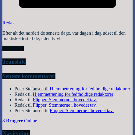
Redak
Efter alt det nørderi de seneste dage, var dagen i dag udset til den
praktisket test af de, uden tvivl
Read More
Translate
Seneste kommentarer
Peter Stefansen
til
Hjemmetræning for fedtholdige redaktører
Redak
til
Hjemmetræning for fedtholdige redaktører
Redak
til
Flipper: Stemmerne i hovedet tav.
Redak
til
Flipper: Stemmerne i hovedet tav.
Peter Stefansen
til
Flipper: Stemmerne i hovedet tav.
3 Brugere
Online
Navigation