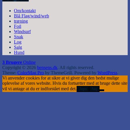
Om/kontakt
Blå Flag/wind/web
træning
Foil
Windsurf
Snak
Log
Salg
Hund
3 Brugere
Online
Copyright © 2026
bensens.dk
. All rights reserved.
Theme:
ColorMag Pro
by ThemeGrill. Powered by
WordPress
.
Vi anvender cookies for at sikre at vi giver dig den bedst mulige
oplevelse af vores website. Hvis du fortsætter med at bruge dette site
vil vi antage at du er indforstået med det.
Jeps
Nej