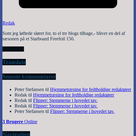
Redak
Som jeg løftede sløret for, to el tre blogs tilbage,- bliver en del af
sæsonen på et Starboard Freefoil 150.
Read More
Translate
Seneste kommentarer
Peter Stefansen
til
Hjemmetræning for fedtholdige redaktører
Redak
til
Hjemmetræning for fedtholdige redaktører
Redak
til
Flipper: Stemmerne i hovedet tav.
Redak
til
Flipper: Stemmerne i hovedet tav.
Peter Stefansen
til
Flipper: Stemmerne i hovedet tav.
3 Brugere
Online
Navigation