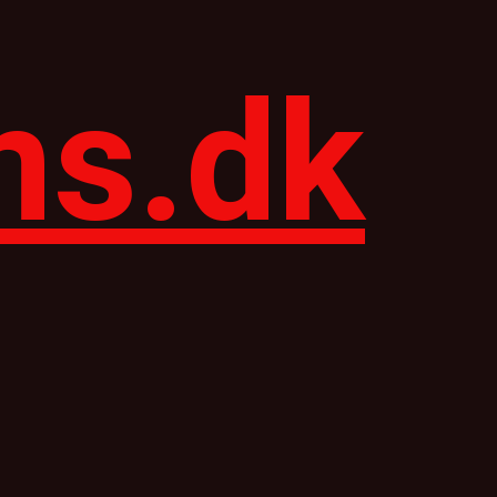
ns.dk