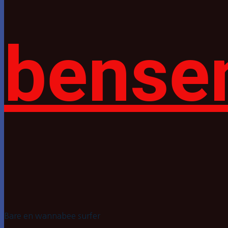
bense
Bare en wannabee surfer