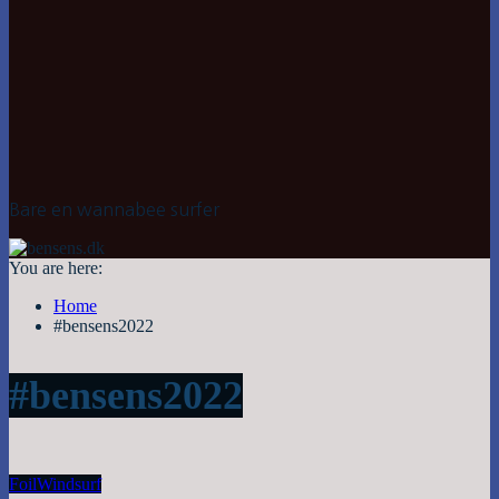
Bare en wannabee surfer
You are here:
Home
#bensens2022
#bensens2022
Foil
Windsurf