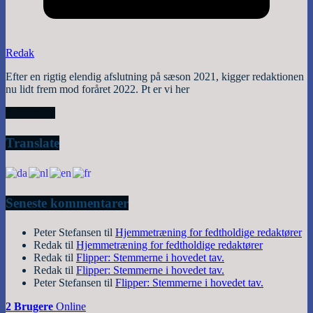
Redak
Efter en rigtig elendig afslutning på sæson 2021, kigger redaktionen
nu lidt frem mod foråret 2022. Pt er vi her
Read More
Translate
Seneste kommentarer
Peter Stefansen
til
Hjemmetræning for fedtholdige redaktører
Redak
til
Hjemmetræning for fedtholdige redaktører
Redak
til
Flipper: Stemmerne i hovedet tav.
Redak
til
Flipper: Stemmerne i hovedet tav.
Peter Stefansen
til
Flipper: Stemmerne i hovedet tav.
2 Brugere
Online