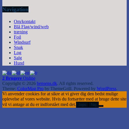
Navigation
Om/kontakt
Blå Flag/wind/web
træning
Foil
Windsurf
Snak
Log
Salg
Hund
2 Brugere
Online
Copyright © 2026
bensens.dk
. All rights reserved.
Theme:
ColorMag Pro
by ThemeGrill. Powered by
WordPress
.
Vi anvender cookies for at sikre at vi giver dig den bedst mulige
oplevelse af vores website. Hvis du fortsætter med at bruge dette site
vil vi antage at du er indforstået med det.
Jeps
Nej